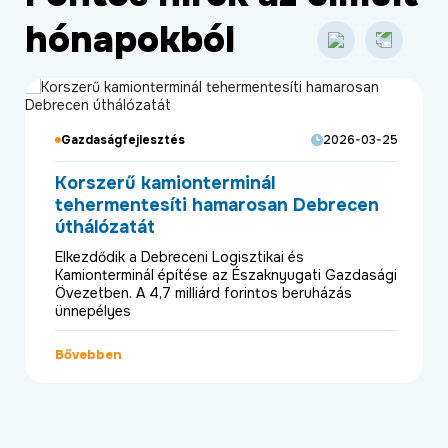
hónapokból
Életminőség
2026-03-26
Szép előkertek kialakításában kívánja
segíteni a város önkormányzata a
lakóközösségeket
A Tócóskertben és a Tócóvölgyben tevékenykedő
társasházi közös képviselőket tájékoztatta Széles
Diána alpolgármester arról az elképzeléséről,
Bővebben