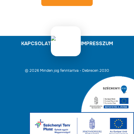
KAPCSOLAT
IMPRESSZUM
© 2026 Minden jog fenntartva - Debrecen 2030