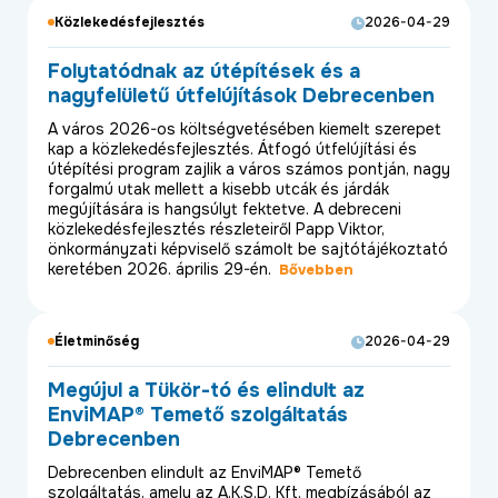
Közlekedésfejlesztés
2026-04-29
Folytatódnak az útépítések és a
nagyfelületű útfelújítások Debrecenben
A város 2026-os költségvetésében kiemelt szerepet
kap a közlekedésfejlesztés. Átfogó útfelújítási és
útépítési program zajlik a város számos pontján, nagy
forgalmú utak mellett a kisebb utcák és járdák
megújítására is hangsúlyt fektetve. A debreceni
közlekedésfejlesztés részleteiről Papp Viktor,
önkormányzati képviselő számolt be sajtótájékoztató
keretében 2026. április 29-én.
Bővebben
Életminőség
2026-04-29
Megújul a Tükör-tó és elindult az
EnviMAP® Temető szolgáltatás
Debrecenben
Debrecenben elindult az EnviMAP® Temető
szolgáltatás, amely az A.K.S.D. Kft. megbízásából az