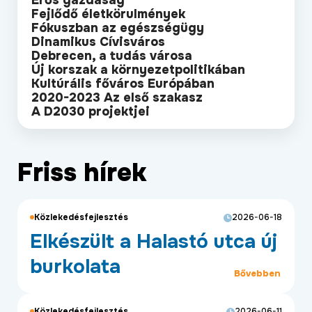
Erős gazdaság
ÉLETMINŐSÉG
Fejlődő életkörulmények
Fókuszban az egészségügy
OKTATÁS
Dinamikus Cívisváros
Debrecen, a tudás városa
PROJEKTEK
Új korszak a környezetpolitikában
Kultúrális főváros Európában
ÖSSZES PROJEKT
2020-2023 Az első szakasz
A D2030 projektjei
Friss hírek
Közlekedésfejlesztés
2026-06-18
Elkészült a Halastó utca új
burkolata
Bővebben
Közlekedésfejlesztés
2026-06-11