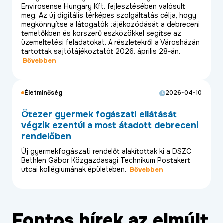
Envirosense Hungary Kft. fejlesztésében valósult
meg. Az új digitális térképes szolgáltatás célja, hogy
megkönnyítse a látogatók tájékozódását a debreceni
temetőkben és korszerű eszközökkel segítse az
üzemeltetési feladatokat. A részletekről a Városházán
tartottak sajtótájékoztatót 2026. április 28-án.
Bővebben
Életminőség
2026-04-10
Ötezer gyermek fogászati ellátását
végzik ezentúl a most átadott debreceni
rendelőben
Új gyermekfogászati rendelőt alakítottak ki a DSZC
Bethlen Gábor Közgazdasági Technikum Postakert
utcai kollégiumának épületében.
Bővebben
Fontos hírek az elmúlt