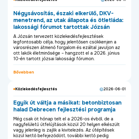
Négysávosítás, északi elkerülő, DKV-
menetrend, az utak állapota és ötletláda:
lakossági fórumot tartottak Józsán
A Józsán tervezett közlekedésfejlesztések
legfontosabb célja, hogy jelentősen csökkenjen a
városrészen átmenő forgalom és ezáltal javuljon az
ott lakók életminősége – hangzott el a 2026. június
10-én tartott józsai lakossági fórumon.
Bővebben
Közlekedésfejlesztés
2026-06-01
Egyik út váltja a másikat: betonbiztosan
halad Debrecen fejlesztési programja
Még csak öt hónap telt el a 2026-os évből, de a
nagyfelületű útfelújítások közül 20 helyen elkészült
vagy jelenleg is zajlik a kivitelezés. Az útépítések
közül kettő befejeződött, további kettő pedig