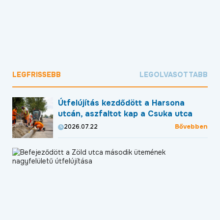
LEGFRISSEBB
LEGOLVASOTTABB
Útfelújítás kezdődött a Harsona
utcán, aszfaltot kap a Csuka utca
Bővebben
2026.07.22
Be
a
Zö
ut
má
üt
na