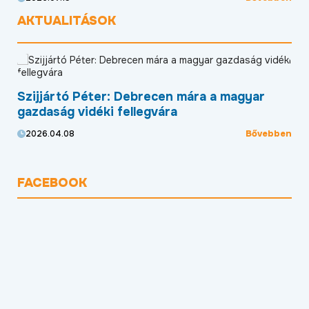
AKTUALITÁSOK
Új programmal segíti az EDC Debrecen a
Új
helyi kkv-szektor külpiacra lépését
Ga
pr
ben
Bővebben
2026.04.01
20
FACEBOOK