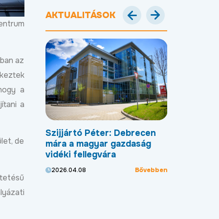
AKTUALITÁSOK
centrum
kban az
ekeztek
hogy a
ítani a
bővül a
Szijjártó Péter: Debrecen
Új programm
let, de
g: indul a
mára a magyar gazdaság
Debrecen a 
 üteme,
vidéki fellegvára
szektor kül
t az ipari
Bővebben
2026.04.08
2026.04.01
ltetésű
Bővebben
lyázati