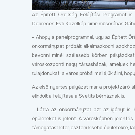
Az Épített Örökség Felújítási Programot is
Debrecen Esti Közelkép című műsorában Gábo
– Ahogy a panelprogramnál, úgy az Épített Örö
önkormányzat próbált alkalmazkodni azokhoz 
bevonni minél szélesebb körben pályázókat
városközponti nagy társasházak, amelyek hely
tulajdonukat, a város próbál melléjük állni, ho
Új programmal segíti a
Az első nyertes pályázat már a projektzáró áll
Debrecen a helyi kkv-
szektor külpiacra lépés
elindult a felújítása a Svetits bérháznak is.
Bőv
2026.04.01
– Látta az önkormányzat azt az igényt is,
épületeket is jelent. A városképben jelentős
támogatást kiterjeszteni kisebb épületekre, la