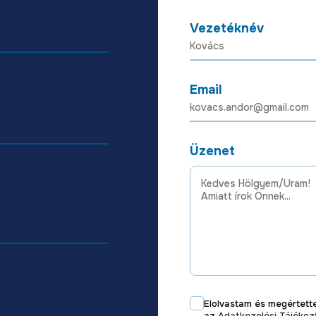
Vezetéknév
Email
Üzenet
Elolvastam és megértet
az
Adatkezelési Tájéko