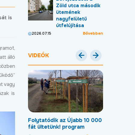
Zöld utca második
ütemének
át is
nagyfelületű
útfelújítása
Bővebben
2026.07.15
gramot,
VIDEÓK
tt álló
őközben
űködő”
nt vagy
ázak is
Debreceni
Folytatódik az Újabb 10 000
Most már új
en
fát ültetünk! program
úton lehet 
Gohér és a 