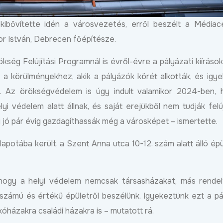
 kibővítette idén a városvezetés, erről beszélt a Média
r István, Debrecen főépítésze.
kség Felújítási Programnál is évről-évre a pályázati kiíráso
a körülményekhez, akik a pályázók körét alkották, és igy
. Az örökségvédelem is úgy indult valamikor 2024-ben, 
i védelem alatt állnak, és saját erejükből nem tudják felúj
gy jó pár évig gazdagíthassák még a városképet – ismertette.
z EDC
Új gépjárműtároló
Robbanásszerűen 
apotába került, a Szent Anna utca 10-12. szám alatt álló épü
csarnokkal bővült a Déli
debreceni gazdasá
ét
Gazdasági Övezet,
KKV Park második
folytatódik a KKV Park-
50 százalékkal nőt
ebben
program Debrecenben
termelés
 hogy a helyi védelem nemcsak társasházakat, más rende
Bővebben
 számú és értékű épületről beszélünk. Igyekeztünk ezt a pá
2026.03.31
2026.04.09
kóházakra családi házakra is – mutatott rá.