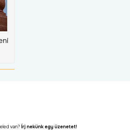
eni
eled van?
Írj nekünk egy üzenetet!