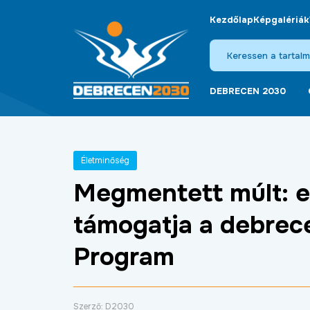
Kezdőlap
Képgalériák
DEBRECEN 2030
Életminőség
Megmentett múlt: eg
támogatja a debrece
Program
Szerző: D2030