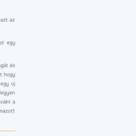
 azt az
hol egy
agát és
ot hogy
 egy új
legyen
válni a
lmazott