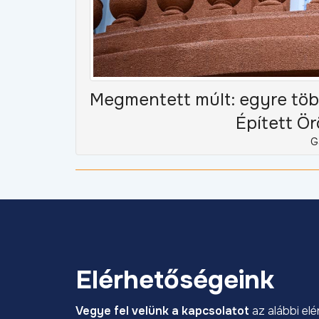
Megmentett múlt: egyre több
Épített Ör
G
Elérhetőségeink
Vegye fel velünk a kapcsolatot
az alábbi el