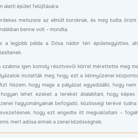
alatti épület felújítására.
rdekes metszete az elmúlt koroknak, és meg tudta őrizni
ándékban benne volt – mondta.
ire a legjobb példa a Dósa nádor téri épületegyüttes, a
tesítenek.
 a szakma igen komoly résztvevői körrel mérettette meg m
pályázatok mutatták meg, hogy ezt a könnyűzenei központ
 Azt hiszem, hogy maga a pályázat egyedülálló, hogy nem
hogyan lehet ezeket a tereket átalakítani, hogy képes 
zenei hagyományainak befogadó, közösségi terévé tudna 
svezetésnek, hogy ezt engedte itt megvalósítani – foga
lenni, mert adósa ennek a zenei közösségnek.