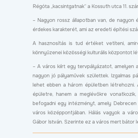
Régóta „kacsintgatnak” a Kossuth utca 11. szám 
– Nagyon rossz állapotban van, de nagyon é
érdekes karakterét, ami az eredeti építési sz
A hasznosítás is tud értéket vetíteni, am
könnyűzenei közösségi kulturális központot lé
– A város kiírt egy tervpályázatot, amelyen
nagyon jó pályaművek születtek. Izgalmas 
lehet ebben a három épületben létrehozni.
épületre, hanem a meglévőkre vonatkozik, 
befogadni egy intézményt, amely Debrecen 
város középpontjában. Hálás vagyok a váro
Gábor István. Szerinte ez a város mert bátor 