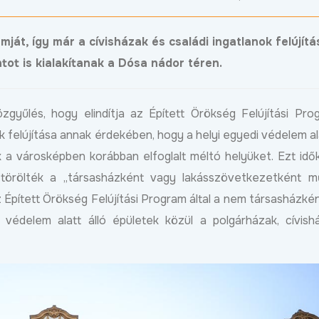
ját, így már a cívisházak és családi ingatlanok felújítás
tot is kialakítanak a Dósa nádor téren.
gyűlés, hogy elindítja az Épített Örökség Felújítási Pro
felújítása annak érdekében, hogy a helyi egyedi védelem ala
 a városképben korábban elfoglalt méltó helyüket. Ezt id
 törölték a „társasházként vagy lakásszövetkezetként m
z Épített Örökség Felújítási Program által a nem társasházké
védelem alatt álló épületek közül a polgárházak, cívish
Megújult a Barna utca
Új utat építenek 
déli városrészéb
Bővebben
2024.11.07