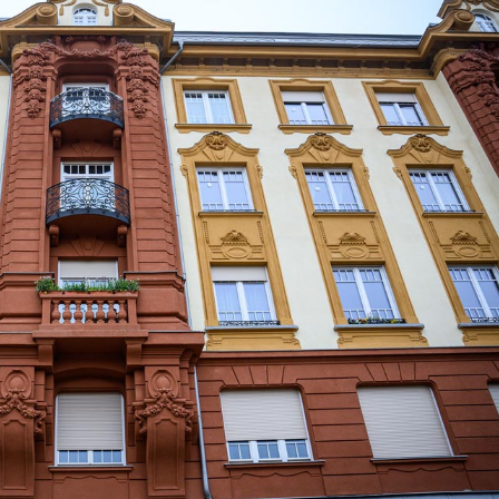
ebben
2025.03.07
d,
láda:
ttak
ebben
Egyik út váltja a másikat:
betonbiztosan halad
Útfelújítás kezdő
Debrecen fejlesztési
Harsona utcán, as
programja
kap a Csuka utca
Bővebben
2026.06.01
2026.07.22