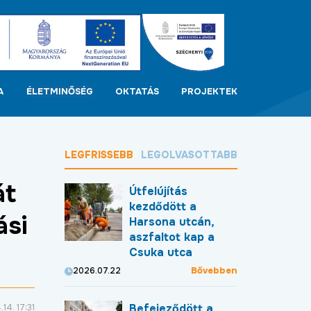
A
ÉLETMINŐSÉG
OKTATÁS
PROJEKTEK
LEGFRISSEBB
LEGOLVASOTTABB
át
Útfelújítás
kezdődött a
ási
Harsona utcán,
aszfaltot kap a
Csuka utca
Bővebben
2026.07.22
Befejeződött a
14. 17:31