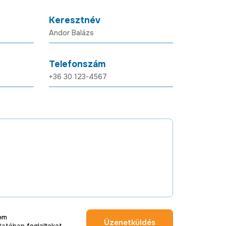
Keresztnév
Telefonszám
tem
Üzenetküldés
ztatóban
foglaltakat.