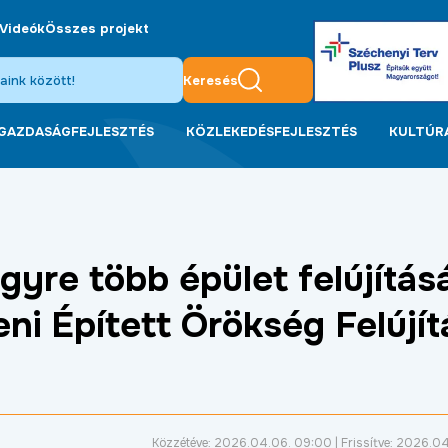
Videók
Összes projekt
Keresés
GAZDASÁGFEJLESZTÉS
KÖZLEKEDÉSFEJLESZTÉS
KULTÚR
yre több épület felújítás
ni Épített Örökség Felújít
Közzétéve: 2026.04.06. 09:00 | Frissítve: 2026.04.