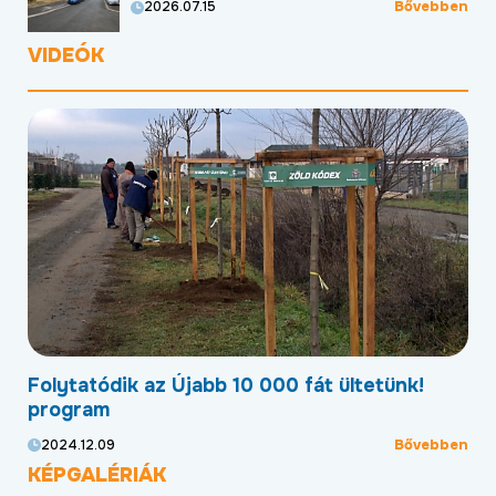
Bővebben
2026.07.15
VIDEÓK
Folytatódik az Újabb 10 000 fát ültetünk!
Mo
program
kö
ben
Bővebben
2024.12.09
20
KÉPGALÉRIÁK