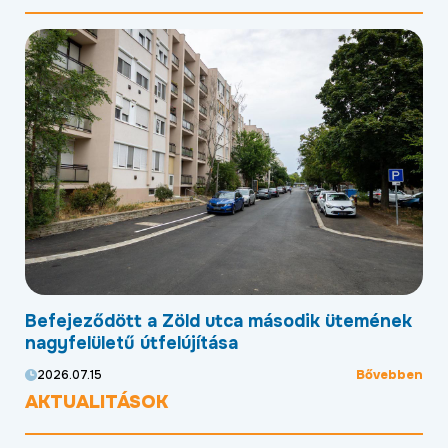
Befejeződött a Zöld utca második ütemének
Me
nagyfelületű útfelújítása
sz
ben
Bővebben
2026.07.15
20
AKTUALITÁSOK