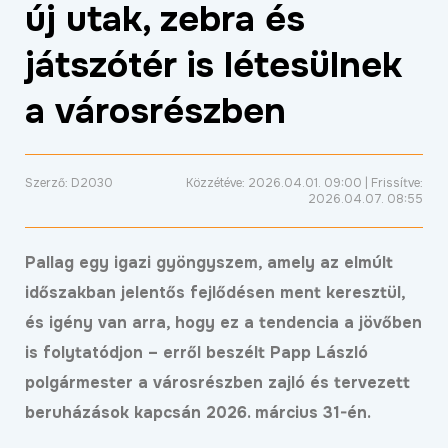
új utak, zebra és
ÉLETMINŐSÉG
játszótér is létesülnek
OKTATÁS
PROJEKTEK
a városrészben
ÖSSZES PROJEKT
Szerző: D2030
Közzétéve: 2026.04.01. 09:00 | Frissítve:
2026.04.07. 08:55
Pallag egy igazi gyöngyszem, amely az elmúlt
időszakban jelentős fejlődésen ment keresztül,
és igény van arra, hogy ez a tendencia a jövőben
is folytatódjon – erről beszélt Papp László
polgármester a városrészben zajló és tervezett
beruházások kapcsán 2026. március 31-én.