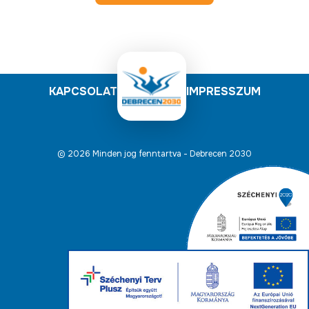
KAPCSOLAT
IMPRESSZUM
© 2026 Minden jog fenntartva - Debrecen 2030