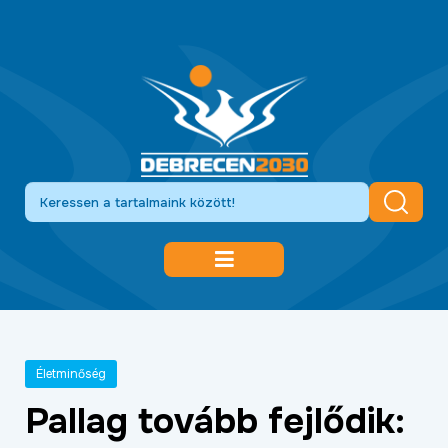
DEBRECEN 2030
GAZDASÁGFEJLESZTÉS
Életminőség
KÖZLEKEDÉSFEJLESZTÉS
Pallag tovább fejlődik:
KULTÚRA