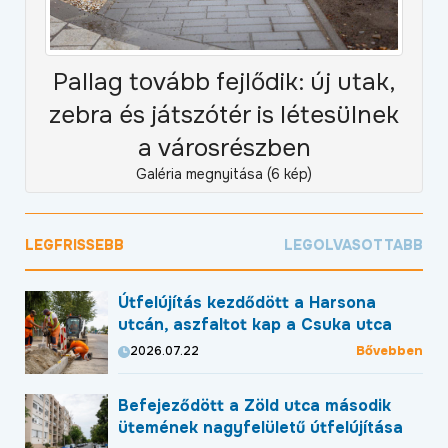
Pallag tovább fejlődik: új utak,
zebra és játszótér is létesülnek
a városrészben
Galéria megnyitása (6 kép)
LEGFRISSEBB
LEGOLVASOTTABB
Útfelújítás kezdődött a Harsona
utcán, aszfaltot kap a Csuka utca
Bővebben
2026.07.22
Befejeződött a Zöld utca második
ütemének nagyfelületű útfelújítása