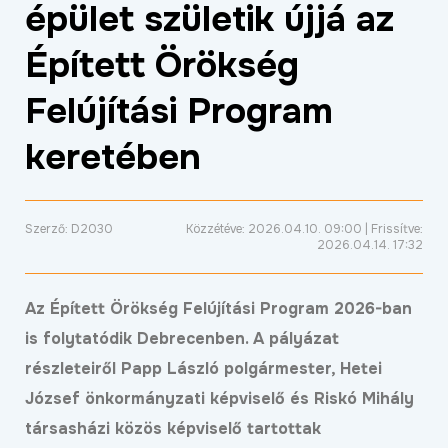
épület születik újjá az
ÉLETMINŐSÉG
Épített Örökség
OKTATÁS
PROJEKTEK
Felújítási Program
ÖSSZES PROJEKT
keretében
Szerző: D2030
Közzétéve: 2026.04.10. 09:00 | Frissítve:
2026.04.14. 17:32
Az Épített Örökség Felújítási Program 2026-ban
is folytatódik Debrecenben. A pályázat
részleteiről Papp László polgármester, Hetei
József önkormányzati képviselő és Riskó Mihály
társasházi közös képviselő tartottak