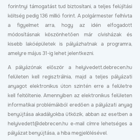
forintnyi támogatást tud biztosítani, a teljes felújítási
költség pedig 136 millió forint. A polgármester felhívta
a figyelmet arra, hogy az idén elfogadott
módosításnak köszönhetően már cívisházak és
kisebb lakóépületek is pályázhatnak a programra,
amelyre május 31-ig lehet jelentkezni.
A pályázónak először a helyivedett.debrecen.hu
felületen kell regisztrálnia, majd a teljes pályázati
anyagot elektronikus úton szintén erre a felületre
kell feltöltenie. Amennyiben az elektronikus felületen
informatikai problémákból eredően a pályázati anyag
benyújtása akadályokba ütközik, abban az esetben a
helyivedett@debrecen.hu e-mail címre lehetséges a
pályázat benyújtása, a hiba megjelölésével.