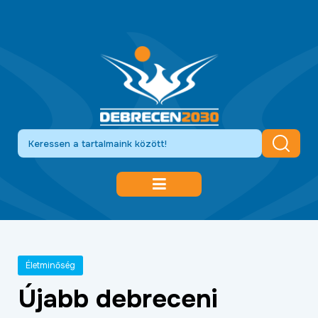
DEBRECEN 2030
GAZDASÁGFEJLESZTÉS
Életminőség
KÖZLEKEDÉSFEJLESZTÉS
Újabb debreceni
KULTÚRA