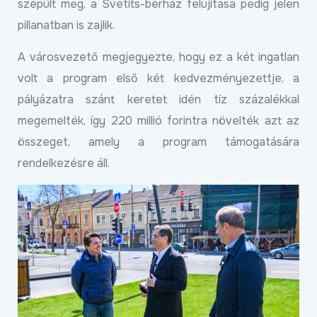
szépült meg, a Svetits-bérház felújítása pedig jelen
pillanatban is zajlik.
A városvezető megjegyezte, hogy ez a két ingatlan
volt a program első két kedvezményezettje, a
pályázatra szánt keretet idén tíz százalékkal
megemelték, így 220 millió forintra növelték azt az
összeget, amely a program támogatására
rendelkezésre áll.