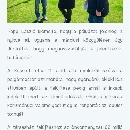
Papp László kiemelte, hogy a pályázat jelenleg is
nyitva áll, ugyanis a márciusi közgyűlésen úgy
döntöttek, hogy meghosszabbítják a jelentkezés
határidejét.
A Kossuth utca 11. alatt álló épületről szólva a
polgármester azt mondta, hogy gyönyörű, eklektikus
stílusban épült, a felújítása pedig annál is inkább
indokolt, mert az elmúlt időszak viharos időjárási
körülményei valamelyest meg is rongálták az épület
tornyát.
A társasház felújításhoz az önkormányzat 68 millió