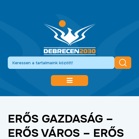
DEBRECEN 2030
GAZDASÁGFEJLESZTÉS
ERŐS GAZDASÁG –
KÖZLEKEDÉSFEJLESZTÉS
ERŐS VÁROS – ERŐS
KULTÚRA