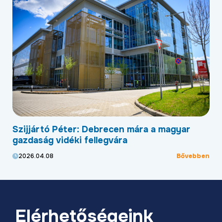
Szijjártó Péter: Debrecen mára a magyar
Új
,
gazdaság vidéki fellegvára
he
Bővebben
2026.04.08
2
ben
Elérhetőségeink