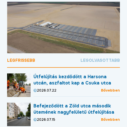
LEGFRISSEBB
LEGOLVASOTTABB
Útfelújítás kezdődött a Harsona
utcán, aszfaltot kap a Csuka utca
Bővebben
2026.07.22
Befejeződött a Zöld utca második
ütemének nagyfelületű útfelújítása
Bővebben
2026.07.15