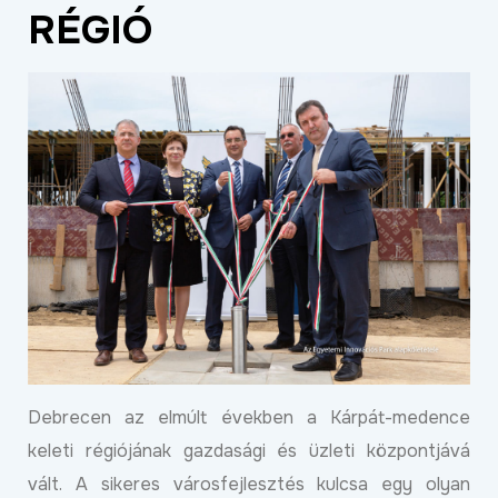
RÉGIÓ
ÉLETMINŐSÉG
OKTATÁS
PROJEKTEK
ÖSSZES PROJEKT
Debrecen az elmúlt években a Kárpát-medence
keleti régiójának gazdasági és üzleti központjává
vált. A sikeres városfejlesztés kulcsa egy olyan