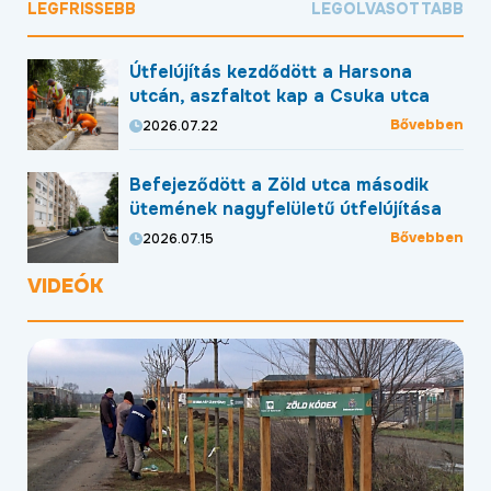
LEGFRISSEBB
LEGOLVASOTTABB
Útfelújítás kezdődött a Harsona
utcán, aszfaltot kap a Csuka utca
Bővebben
2026.07.22
Befejeződött a Zöld utca második
ütemének nagyfelületű útfelújítása
Bővebben
2026.07.15
VIDEÓK