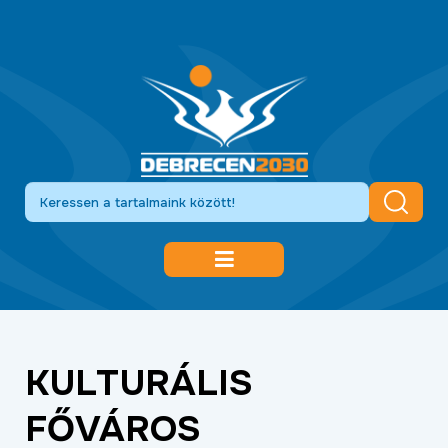
DEBRECEN 2030
GAZDASÁGFEJLESZTÉS
KULTURÁLIS
KÖZLEKEDÉSFEJLESZTÉS
FŐVÁROS
KULTÚRA