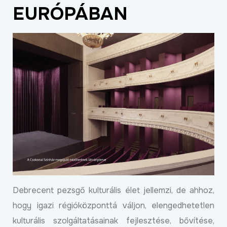
EURÓPÁBAN
ÉLETMINŐSÉG
OKTATÁS
PROJEKTEK
ÖSSZES PROJEKT
Debrecent pezsgő kulturális élet jellemzi, de ahhoz,
hogy igazi régióközponttá váljon, elengedhetetlen
kulturális szolgáltatásainak fejlesztése, bővítése,