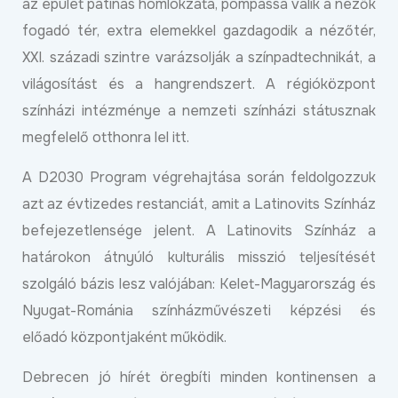
az épület patinás homlokzata, pompássá válik a nézők
fogadó tér, extra elemekkel gazdagodik a nézőtér,
XXI. századi szintre varázsolják a színpadtechnikát, a
világosítást és a hangrendszert. A régióközpont
színházi intézménye a nemzeti színházi státusznak
megfelelő otthonra lel itt.
A D2030 Program végrehajtása során feldolgozzuk
azt az évtizedes restanciát, amit a Latinovits Színház
befejezetlensége jelent. A Latinovits Színház a
határokon átnyúló kulturális misszió teljesítését
szolgáló bázis lesz valójában: Kelet-Magyarország és
Nyugat-Románia színházművészeti képzési és
előadó központjaként működik.
Debrecen jó hírét öregbíti minden kontinensen a