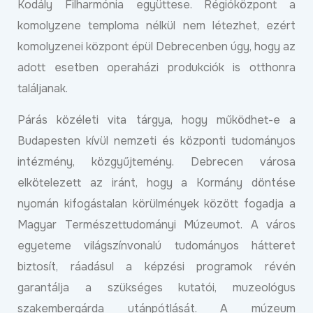
Kodály Filharmónia együttese. Régióközpont a
komolyzene temploma nélkül nem létezhet, ezért
komolyzenei központ épül Debrecenben úgy, hogy az
adott esetben operaházi produkciók is otthonra
találjanak.
Párás közéleti vita tárgya, hogy működhet-e a
Budapesten kívül nemzeti és központi tudományos
intézmény, közgyűjtemény. Debrecen városa
elkötelezett az iránt, hogy a Kormány döntése
nyomán kifogástalan körülmények között fogadja a
Magyar Természettudományi Múzeumot. A város
egyeteme világszínvonalú tudományos hátteret
biztosít, ráadásul a képzési programok révén
garantálja a szükséges kutatói, muzeológus
szakembergárda utánpótlását. A múzeum