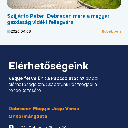
Új programmal segíti az EDC Debrecen a
Új
helyi kkv-szektor külpiacra lépését
Ga
pr
ben
Bővebben
2026.04.01
20
Elérhetőségeink
Vegye fel velünk a kapcsolatot
az alábbi
elérhetőségeken. Csapatunk készséggel áll
rendelkezésére.
Debrecen Megyei Jogú Város
Önkormányzata
4024 Debrecen, Piac u. 20.