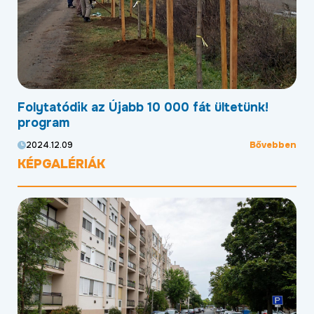
ültetünk!
Most már új, aszfaltozott úton lehet
közlekedni a Gohér és a Délibáb utcá
Bővebben
2024.11.28
KÉPGALÉRIÁK