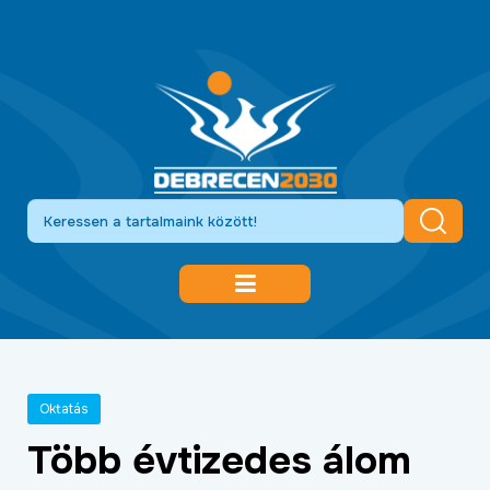
DEBRECEN 2030
GAZDASÁGFEJLESZTÉS
Oktatás
KÖZLEKEDÉSFEJLESZTÉS
Több évtizedes álom
KULTÚRA