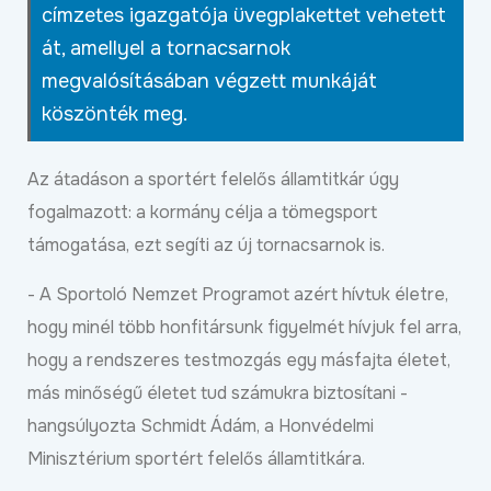
címzetes igazgatója üvegplakettet vehetett
át, amellyel a tornacsarnok
megvalósításában végzett munkáját
köszönték meg.
Az átadáson a sportért felelős államtitkár úgy
fogalmazott: a kormány célja a tömegsport
támogatása, ezt segíti az új tornacsarnok is.
- A Sportoló Nemzet Programot azért hívtuk életre,
hogy minél több honfitársunk figyelmét hívjuk fel arra,
hogy a rendszeres testmozgás egy másfajta életet,
más minőségű életet tud számukra biztosítani -
hangsúlyozta Schmidt Ádám, a Honvédelmi
Minisztérium sportért felelős államtitkára.