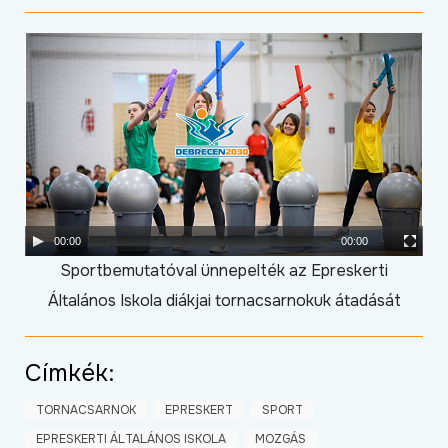
Video
Player
00:00
00:00
Sportbemutatóval ünnepelték az Epreskerti
Általános Iskola diákjai tornacsarnokuk átadását
Címkék:
TORNACSARNOK
EPRESKERT
SPORT
EPRESKERTI ÁLTALÁNOS ISKOLA
MOZGÁS