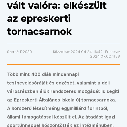
vált valóra: elkészült
ÉLETMINŐSÉG
az epreskerti
OKTATÁS
PROJEKTEK
tornacsarnok
ÖSSZES PROJEKT
Szerző: D2030
Közzétéve: 2024.04.24. 16:42 | Frissítve:
2024.07.02. 11:38
Több mint 400 diák mindennapi
testnevelésóráját és edzését, valamint a déli
városrészben élők rendszeres mozgását is segíti
az Epreskerti Általános Iskola új tornacsarnoka.
A korszerű létesítmény egymilliárd forintból,
állami támogatással készült el. Az átadást igazi
sportünneppel köszöntötték az intézményben.