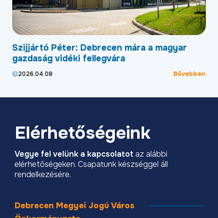
 Debrecen mára a magyar
Új programmal segíti 
ellegvára
helyi kkv-szektor külpi
Bővebben
2026.04.01
Elérhetőségeink
Vegye fel velünk a kapcsolatot
az alábbi
elérhetőségeken. Csapatunk készséggel áll
rendelkezésére.
Debrecen Megyei Jogú Város