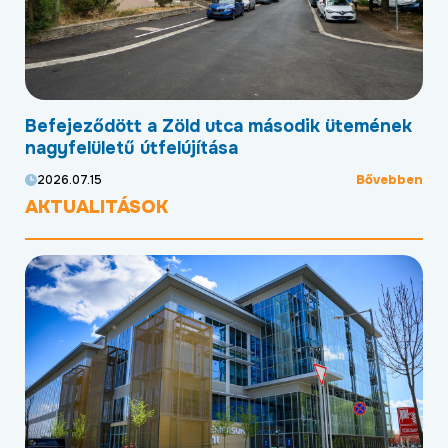
tca második ütemének
Megújult a Pallagi úti idősek
sa
szárnya
Bővebben
2026.07.13
AKTUALITÁSOK