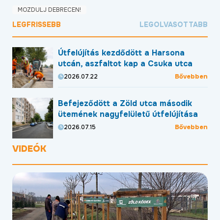
MOZDULJ DEBRECEN!
LEGFRISSEBB
LEGOLVASOTTABB
Útfelújítás kezdődött a Harsona
utcán, aszfaltot kap a Csuka utca
Bővebben
2026.07.22
Befejeződött a Zöld utca második
ütemének nagyfelületű útfelújítása
Bővebben
2026.07.15
VIDEÓK