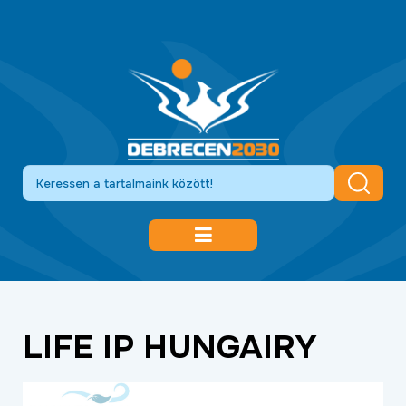
DEBRECEN 2030
GAZDASÁGFEJLESZTÉS
LIFE IP HUNGAIRY
KÖZLEKEDÉSFEJLESZTÉS
KULTÚRA