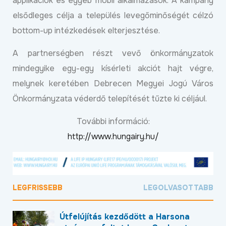
applikációk és egyéb mobil alkalmazások. A kampány
elsődleges célja a település levegőminőségét célzó
bottom-up intézkedések elterjesztése.
A partnerségben részt vevő önkormányzatok
mindegyike egy-egy kísérleti akciót hajt végre,
melynek keretében Debrecen Megyei Jogú Város
Önkormányzata véderdő telepítését tűzte ki céljául.
További információ:
http://www.hungairy.hu/
LEGFRISSEBB
LEGOLVASOTTABB
Útfelújítás kezdődött a Harsona