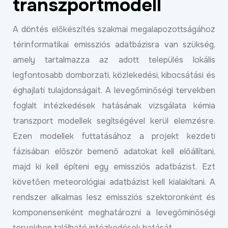
transzportmodell
A döntés előkészítés szakmai megalapozottságához
térinformatikai emissziós adatbázisra van szükség,
amely tartalmazza az adott település lokális
legfontosabb domborzati, közlekedési, kibocsátási és
éghajlati tulajdonságait. A levegőminőségi tervekben
foglalt intézkedések hatásának vizsgálata kémia
transzport modellek segítségével kerül elemzésre.
Ezen modellek futtatásához a projekt kezdeti
fázisában először bemenő adatokat kell előállítani,
majd ki kell építeni egy emissziós adatbázist. Ezt
követően meteorológiai adatbázist kell kialakítani. A
rendszer alkalmas lesz emissziós szektoronként és
komponensenként meghatározni a levegőminőségi
tervekben található intézkedések hatását.