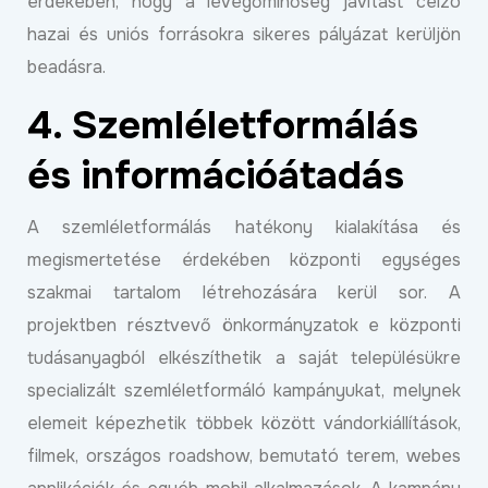
érdekében, hogy a levegőminőség javítást célzó
hazai és uniós forrásokra sikeres pályázat kerüljön
beadásra.
4. Szemléletformálás
és információátadás
A szemléletformálás hatékony kialakítása és
megismertetése érdekében központi egységes
szakmai tartalom létrehozására kerül sor. A
projektben résztvevő önkormányzatok e központi
tudásanyagból elkészíthetik a saját településükre
specializált szemléletformáló kampányukat, melynek
elemeit képezhetik többek között vándorkiállítások,
filmek, országos roadshow, bemutató terem, webes