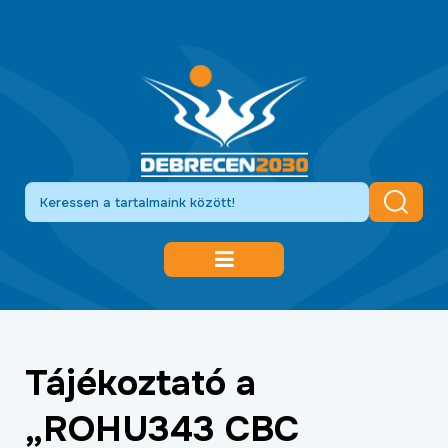
DEBRECEN 2030
GAZDASÁGFEJLESZTÉS
Tájékoztató a
KÖZLEKEDÉSFEJLESZTÉS
„ROHU343 CBC
KULTÚRA