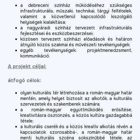
a debreceni színház működéséhez szükséges
infrastrukturális, műszaki, technikai, tárgyi feltételek,
valamint a közvetlenül kapcsolódó kiszolgáló
helyiségek kialakítása;
a nagyváradi színház tervezett infrastrukturális
fejlesztései és eszközbeszerzései;
közösen tervezett színházi előadások és határon
átnyúló közös szakmai és művészeti tevékenységek;
egyéb tevékenységek: projektmenedzsment,
kommunikáció.
A projekt céljai:
átfogó célok:
olyan kulturális tér létrehozása a román-magyar határ
mentén, amely helyet biztosít az alkotók, a kulturális
szervezetek és szakemberek számára;
a román-magyar együttműködés erősítése,
kreativitásra ösztönzés, a közös kultúra gazdagabbá
tétele;
a kulturális cserék és a közös kreatív alkotás révén a
kapcsolatok szorosabbá-, a román-magyar határ
menti kulturális szcéna sokszínűbbé tétele, az