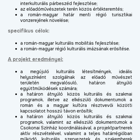
interkulturális párbeszéd fejlesztése;
az előadóművészetek terén közös értékteremtés;
a román-magyar határ menti régió turisztikai
vonzerejének növelése;
specifikus célok:
a román-magyar kulturális mobilitás fejlesztése;
a román-magyar régió kulturális imázsának erősítése.
A projekt eredményei:
a megújuló kulturális létesítmények, ideális
helyszínként szolgálnak az előadó művészet
területén megvalósuló, határon átnyúló
együttműködések számára;
a határon átnyúló közös kulturális és szakmai
programok, illetve az elkészülő dokumentumok a
román és a magyar kultúra résztvevői közötti
kapcsolatot hosszú távon erősítik;
a határon átnyúló közös kulturális és szakmai
programok, valamint az elkészülő dokumentumok a
Csokonai Színház koordinálásával, a projektpartnerek
aktív részvételével, valamint a teljes határrégióban
működő kulturális szervezetek és szakemberek