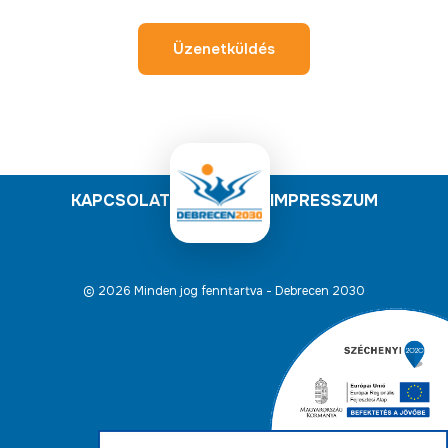
Üzenetküldés
KAPCSOLAT
IMPRESSZUM
© 2026 Minden jog fenntartva - Debrecen 2030