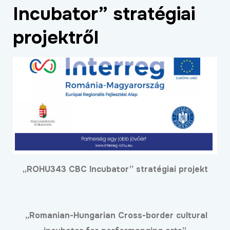
Incubator” stratégiai
ÉLETMINŐSÉG
OKTATÁS
projektről
PROJEKTEK
ÖSSZES PROJEKT
„ROHU343 CBC Incubator” stratégiai projekt
„Romanian-Hungarian Cross-border cultural