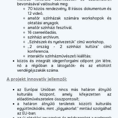
bevonásával valósulnak meg:
70 közös rendezvény, 8 írásos dokumentum és
12 videó,
amatőr színházak számára workshopok és
oktatási anyagok,
amatőr színházi fesztivál,
16 csereelőadás,
színházi archívum,
„Színészek és nyelvezetük” című workshop,
„2 ország - 2 színházi kultúra” című
konferencia,
interaktív színházművészeti kiállítás;
közös és integrált idegenforgalmi célpont jön létre,
nő a régióban a látogatók- és az eltöltött
vendégéjszakák száma.
A projekt innovatív jellemzői:
az Európai Unióban nincs más határon átnyúló
kulturális központ, amely kifejezetten az
előadóművészetekre összpontosít;
a határon átnyúló területek közötti kulturális
együttműködés, mint „jógyakorlat” mintául szolgálhat
az EU-ban;
az új oktatási anyagokat és módszereket a partnerek