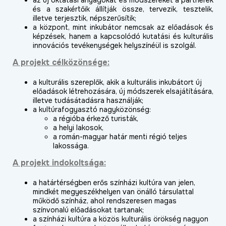
és a szakértőik állítják össze, tervezik, tesztelik,
illetve terjesztik, népszerűsítik;
a központ, mint inkubátor nemcsak az előadások és
képzések, hanem a kapcsolódó kutatási és kulturális
innovációs tevékenységek helyszínéül is szolgál.
A projekt célközönsége:
a kulturális szereplők, akik a kulturális inkubátort új
előadások létrehozására, új módszerek elsajátítására,
illetve tudásátadásra használják;
a kultúrafogyasztó nagyközönség:
a régióba érkező turisták,
a helyi lakosok,
a román-magyar határ menti régió teljes
lakossága.
A projekt indokoltsága:
a határtérségben erős színházi kultúra van jelen,
mindkét megyeszékhelyen van önálló társulattal
működő színház, ahol rendszeresen magas
színvonalú előadásokat tartanak;
a színházi kultúra a közös kulturális örökség nagyon