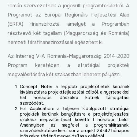
román szervezetnek a jogosult programterületről. A
Programot az Európai Regionális Fejlesztési Alap
(ERFA) finanszírozta, amelyet a Programban
résztvevő két tagállam (Magyarország és Románia)
nemzeti társfinanszírozással egészített ki.
Az Interreg V-A Románia-Magyarország 2014-2020
Program keretében a stratégiai projektek
megvalósítására két szakaszban lehetett pályázni:
Concept Note: a legjobb projektötletek kerülnek
kiválasztásra projektfejlesztési célból, a nyertesekkel
hat hónapos időszakra kötnek támogatási
szerződést.
Full Application: a teljesen kidolgozott stratégiai
projektek kerülnek benyújtásra a projektfejlesztési
szakasz megvalósítását követő 1 hónapon belül.
Amennyiben az megfelel a programkiírásnak,
szerződéskötésre kerül sor a projekt 24-42 hónapos
időszakra történő megvalósítása céljából.