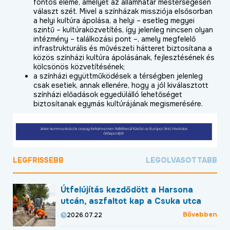
fontos eleme, amelyet az államhatár mesterségesen
választ szét. Mivel a színházak missziója elsősorban
a helyi kultúra ápolása, a helyi – esetleg megyei
szintű – kultúraközvetítés, így jelenleg nincsen olyan
intézmény – találkozási pont –, amely megfelelő
infrastrukturális és művészeti hátteret biztosítana a
közös színházi kultúra ápolásának, fejlesztésének és
kölcsönös közvetítésének;
a színházi együttműködések a térségben jelenleg
csak esetiek, annak ellenére, hogy a jól kiválasztott
színházi előadások egyedülálló lehetőséget
biztosítanak egymás kultúrájának megismerésére.
LEGFRISSEBB
LEGOLVASOTTABB
Útfelújítás kezdődött a Harsona
utcán, aszfaltot kap a Csuka utca
Bővebben
2026.07.22