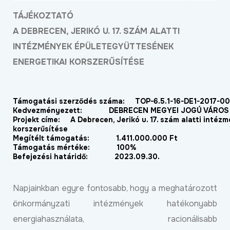
TÁJÉKOZTATÓ
A DEBRECEN, JERIKÓ U. 17. SZÁM ALATTI
INTÉZMÉNYEK ÉPÜLETEGYÜTTESÉNEK
ENERGETIKAI KORSZERŰSÍTÉSE
Támogatási szerződés száma: TOP-6.5.1-16-DE1-2017-0
Kedvezményezett: DEBRECEN MEGYEI JOGÚ VÁROS
Projekt címe: A Debrecen, Jerikó u. 17. szám alatti inté
korszerűsítése
Megítélt támogatás: 1.411.000.000 Ft
Támogatás mértéke: 100%
Befejezési határidő: 2023.09.30.
Napjainkban egyre fontosabb, hogy a meghatározott
önkormányzati intézmények hatékonyabb
energiahasználata, racionálisabb