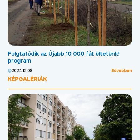
Folytatódik az Újabb 10 000 fát ültetünk!
Mo
program
kö
ben
Bővebben
2024.12.09
20
KÉPGALÉRIÁK