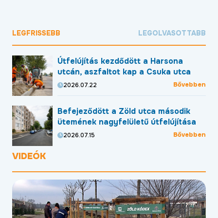
LEGFRISSEBB
LEGOLVASOTTABB
Útfelújítás kezdődött a Harsona
utcán, aszfaltot kap a Csuka utca
Bővebben
2026.07.22
Befejeződött a Zöld utca második
ütemének nagyfelületű útfelújítása
Bővebben
2026.07.15
VIDEÓK