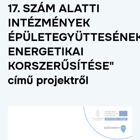
17. SZÁM ALATTI
ÉLETMINŐSÉG
OKTATÁS
INTÉZMÉNYEK
PROJEKTEK
ÉPÜLETEGYÜTTESÉNE
ÖSSZES PROJEKT
ENERGETIKAI
KORSZERŰSÍTÉSE"
című projektről