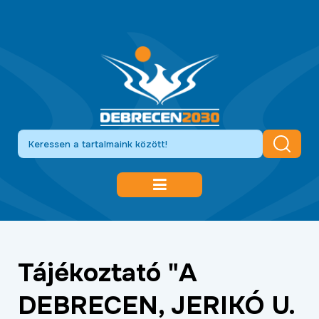
DEBRECEN 2030
GAZDASÁGFEJLESZTÉS
Tájékoztató "A
KÖZLEKEDÉSFEJLESZTÉS
DEBRECEN, JERIKÓ U.
KULTÚRA