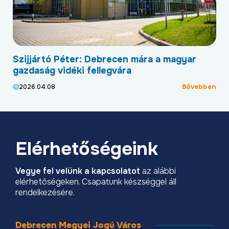
Szijjártó Péter: Debrecen mára a magyar
Új
,
gazdaság vidéki fellegvára
he
Bővebben
2026.04.08
2
ben
Elérhetőségeink
Vegye fel velünk a kapcsolatot
az alábbi
elérhetőségeken. Csapatunk készséggel áll
rendelkezésére.
Debrecen Megyei Jogú Város