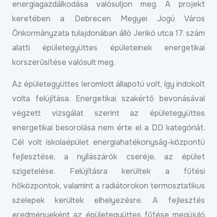
energiagazdálkodása valósuljon meg. A projekt
keretében a Debrecen Megyei Jogú Város
Önkormányzata tulajdonában álló Jerikó utca 17. szám
alatti épületegyüttes épületeinek energetikai
korszerűsítése valósult meg.
Az épületegyüttes leromlott állapotú volt, így indokolt
volta felújítása. Energetikai szakértő bevonásával
végzett vizsgálat szerint az épületegyüttes
energetikai besorolása nem érte el a DD kategóriát.
Cél volt iskolaépület energiahatékonyság-központú
fejlesztése, a nyílászárók cseréje, az épület
szigetelése. Felújításra kerültek a fűtési
hőközpontok, valamint a radiátorokon termosztatikus
szelepek kerültek elhelyezésre. A fejlesztés
eredményeként az épületegyüttes fűtése megújuló