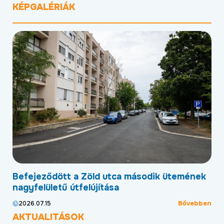
KÉPGALÉRIÁK
Befejeződött a Zöld utca második ütemének
Me
nagyfelületű útfelújítása
sz
ben
Bővebben
2026.07.15
20
AKTUALITÁSOK