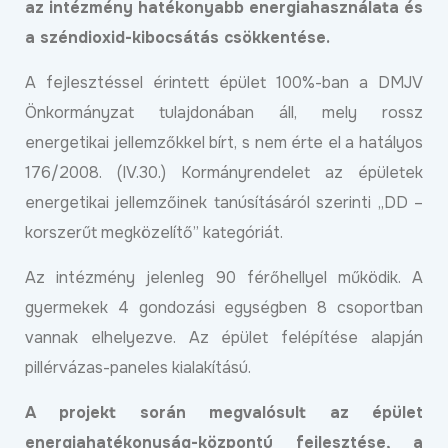
az intézmény hatékonyabb energiahasználata és
a széndioxid-kibocsátás csökkentése.
A fejlesztéssel érintett épület 100%-ban a DMJV
Önkormányzat tulajdonában áll, mely rossz
energetikai jellemzőkkel bírt, s nem érte el a hatályos
176/2008. (IV.30.) Kormányrendelet az épületek
energetikai jellemzőinek tanúsításáról szerinti „DD –
korszerűt megközelítő” kategóriát.
Az intézmény jelenleg 90 férőhellyel működik. A
gyermekek 4 gondozási egységben 8 csoportban
vannak elhelyezve. Az épület felépítése alapján
pillérvázas-paneles kialakítású.
A projekt során megvalósult az épület
energiahatékonyság-központú fejlesztése, a