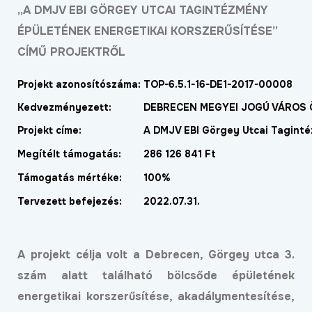
„A DMJV EBI GÖRGEY UTCAI TAGINTÉZMÉNY
ÉPÜLETÉNEK ENERGETIKAI KORSZERŰSÍTÉSE”
CÍMŰ PROJEKTRŐL
Projekt azonosítószáma:
TOP-6.5.1-16-DE1-2017-00008
Kedvezményezett:
DEBRECEN MEGYEI JOGÚ VÁROS
Projekt címe:
A DMJV EBI Görgey Utcai Taginté
Megítélt támogatás:
286 126 841 Ft
Támogatás mértéke:
100%
Tervezett befejezés:
2022.07.31.
A projekt célja volt a Debrecen, Görgey utca 3.
szám alatt található bölcsőde épületének
energetikai korszerűsítése, akadálymentesítése,