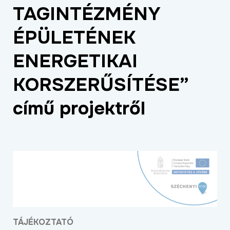
TAGINTÉZMÉNY
ÉLETMINŐSÉG
OKTATÁS
ÉPÜLETÉNEK
PROJEKTEK
ENERGETIKAI
ÖSSZES PROJEKT
KORSZERŰSÍTÉSE”
című projektről
TÁJÉKOZTATÓ