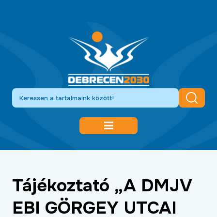
DEBRECEN 2030
GAZDASÁGFEJLESZTÉS
Tájékoztató „A DMJV
KÖZLEKEDÉSFEJLESZTÉS
EBI GÖRGEY UTCAI
KULTÚRA