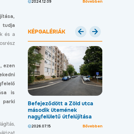
Bővebben
Bővebben
2024.12.09
utcákban
2024.11.28
jítása,
 tudja
KÉPGALÉRIÁK
ek és a
rosrész
a, ezen
ekedni
felelő
ása is
 parki
dött a
Befejeződött a Zöld utca
Megújult a P
zfaltot
második ütemének
házának 1A
nagyfelületű útfelújítása
2026.07.13
ágítás,
Bővebben
Bővebben
2026.07.15
álózat