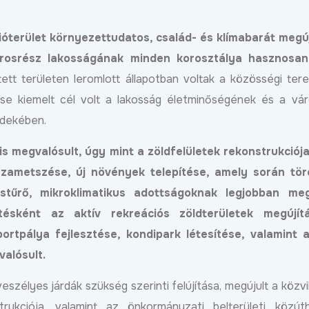
ebben
2025.03.07
cióterület környezettudatos, család- és klímabarát megú
árosrész lakosságának minden korosztálya hasznosan
tett területen leromlott állapotban voltak a közösségi ter
tése kiemelt cél volt a lakosság életminőségének és a vá
dekében.
d,
is megvalósult, úgy mint a zöldfelületek rekonstrukciój
láda:
ttak
szametszése, új növények telepítése, amely során tör
stűrő, mikroklimatikus adottságoknak legjobban meg
ebben
ztésként az aktív rekreációs zöldterületek megújít
Egyik út váltja a másikat:
betonbiztosan halad
ortpálya fejlesztése, kondipark létesítése, valamint a
Útfelújítás kezdő
Debrecen fejlesztési
Harsona utcán, as
valósult.
programja
kap a Csuka utca
Bővebben
2026.06.01
szélyes járdák szükség szerinti felújítása, megújult a közvil
2026.07.22
rukciója, valamint az önkormányzati belterületi közúth