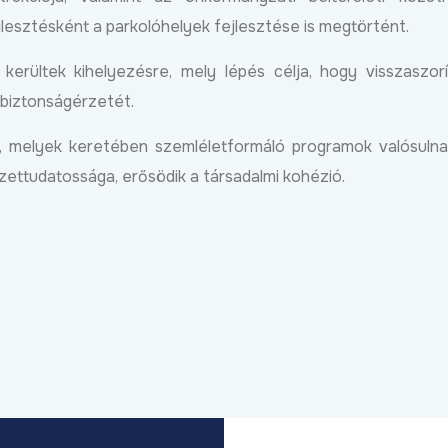
jlesztésként a parkolóhelyek fejlesztése is megtörtént.
kerültek kihelyezésre, mely lépés célja, hogy visszaszor
biztonságérzetét.
k, melyek keretében szemléletformáló programok valósuln
ettudatossága, erősödik a társadalmi kohézió.
z EDC
Új gépjárműtároló
Robbanásszerűen 
csarnokkal bővült a Déli
debreceni gazdasá
ét
Gazdasági Övezet,
KKV Park második
folytatódik a KKV Park-
50 százalékkal nőt
ebben
program Debrecenben
termelés
Bővebben
2026.03.31
2026.04.09