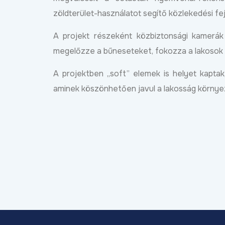
zöldterület-használatot segítő közlekedési fe
A projekt részeként közbiztonsági kamerák 
megelőzze a bűneseteket, fokozza a lakosok 
A projektben „soft” elemek is helyet kapta
aminek köszönhetően javul a lakosság környez
Új programmal segíti a
Debrecen a helyi kkv-
szektor külpiacra lépés
Bőv
2026.04.01