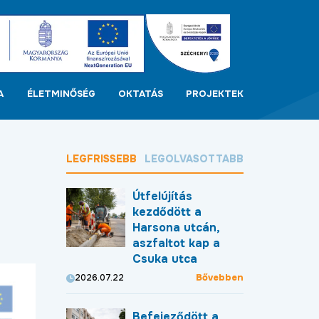
A
ÉLETMINŐSÉG
OKTATÁS
PROJEKTEK
LEGFRISSEBB
LEGOLVASOTTABB
Útfelújítás
kezdődött a
Harsona utcán,
aszfaltot kap a
Csuka utca
Bővebben
2026.07.22
Befejeződött a