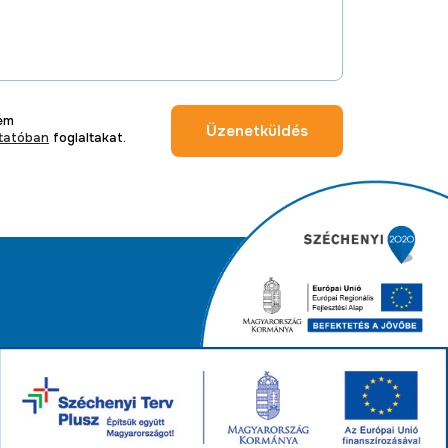
tem
Üzenetküldés
ztatóban
foglaltakat.