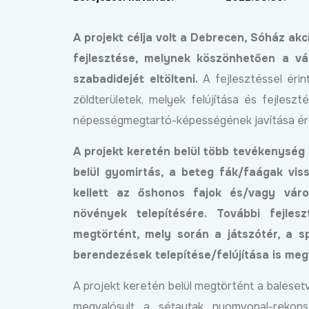
Bőv
2024.11.15
tcákban
Bővebben
2024.11.28
A projekt célja volt a Debrecen, Sóház ak
fejlesztése, melynek köszönhetően a v
szabadidejét eltölteni.
A fejlesztéssel érin
zöldterületek, melyek felújítása és fejlesz
népességmegtartó-képességének javítása ér
Négysávosítás, északi
elkerülő, DKV-menetren
A projekt keretén belül több tevékenység 
az utak állapota és ötlet
lakossági fórumot tarto
belül gyomirtás, a beteg fák/faágak vis
Józsán
kellett az őshonos fajok és/vagy váro
Bőv
2026.06.11
növények telepítésére. További fejles
megtörtént, mely során a játszótér, a sp
lkészült a Halastó utca új
urkolata
berendezések telepítése/felújítása is meg
Bővebben
2026.06.18
A projekt keretén belül megtörtént a balesetve
megvalósult a sétautak nyomvonal-rekonst