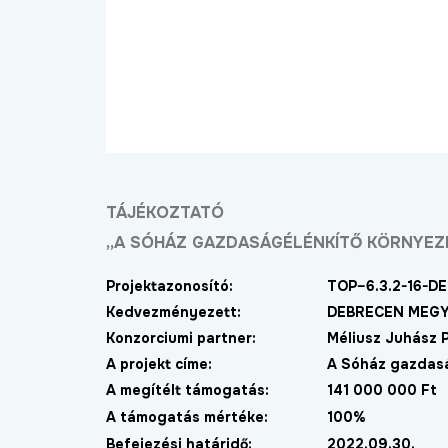
TÁJÉKOZTATÓ
„A SÓHÁZ GAZDASÁGÉLÉNKÍTŐ KÖRNYEZE
Projektazonosító:
TOP–6.3.2-16-DE
Kedvezményezett:
DEBRECEN MEGY
Konzorciumi partner:
Méliusz Juhász 
A projekt címe:
A Sóház gazdasá
A megítélt támogatás:
141 000 000 Ft
ost már új, aszfaltozott
Új bekötőutat kapott
A támogatás mértéke:
100%
ton lehet közlekedni a
Nagymacs
ohér és a Délibáb
Befejezési határidő:
2022.09.30.