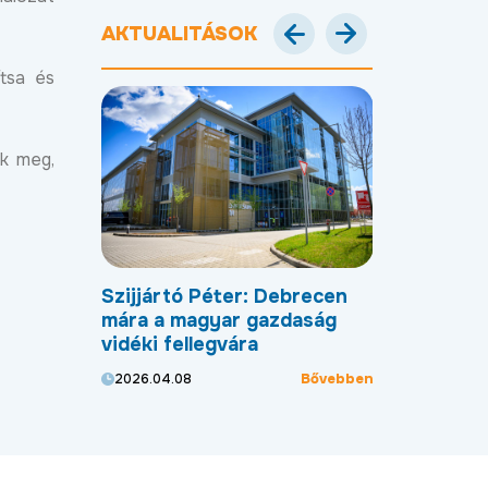
AKTUALITÁSOK
ítsa és
ak meg,
bővül a
Szijjártó Péter: Debrecen
Új programm
g: indul a
mára a magyar gazdaság
Debrecen a 
 üteme,
vidéki fellegvára
szektor kül
t az ipari
Bővebben
2026.04.08
2026.04.01
Bővebben