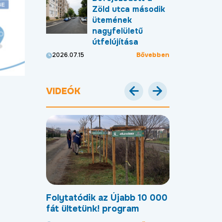
Zöld utca második
ütemének
nagyfelületű
útfelújítása
Bővebben
2026.07.15
VIDEÓK
Debreceni
Folytatódik az Újabb 10 000
Most már új
en
fát ültetünk! program
úton lehet 
Gohér és a 