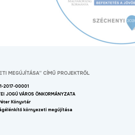
TI MEGÚJÍTÁSA” CÍMŰ PROJEKTRŐL
1-2017-00001
EI JOGÚ VÁROS ÖNKORMÁNYZATA
Péter Könyvtár
gélénkítő környezeti megújítása
Megújult a Barna utca
Új utat építenek 
déli városrészéb
Bővebben
2024.11.07