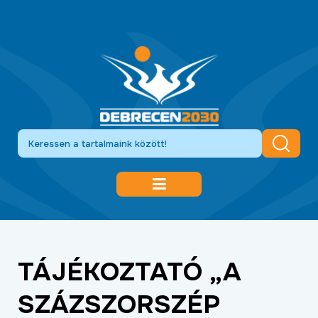
DEBRECEN 2030
GAZDASÁGFEJLESZTÉS
TÁJÉKOZTATÓ „A
KÖZLEKEDÉSFEJLESZTÉS
SZÁZSZORSZÉP
KULTÚRA