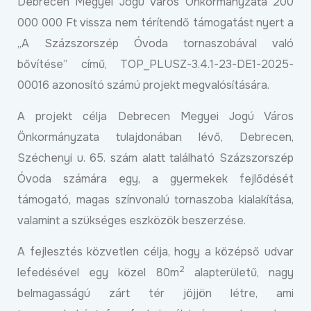
Debrecen Megyei Jogú Város Önkormányzata 200
000 000 Ft vissza nem térítendő támogatást nyert a
„A Százszorszép Óvoda tornaszobával való
bővítése” című, TOP_PLUSZ-3.4.1-23-DE1-2025-
00016 azonosító számú projekt megvalósítására.
A projekt célja Debrecen Megyei Jogú Város
Önkormányzata tulajdonában lévő, Debrecen,
Széchenyi u. 65. szám alatt található Százszorszép
Óvoda számára egy, a gyermekek fejlődését
támogató, magas színvonalú tornaszoba kialakítása,
valamint a szükséges eszközök beszerzése.
A fejlesztés közvetlen célja, hogy a középső udvar
2
lefedésével egy közel 80m
alapterületű, nagy
belmagasságú zárt tér jöjjön létre, ami