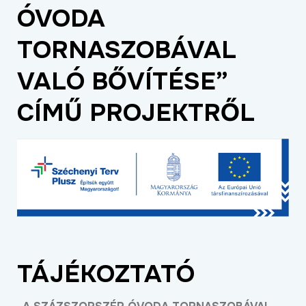
ÓVODA
ÉLETMINŐSÉG
OKTATÁS
TORNASZOBÁVAL
PROJEKTEK
VALÓ BŐVÍTÉSE”
ÖSSZES PROJEKT
CÍMŰ PROJEKTRŐL
TÁJÉKOZTATÓ