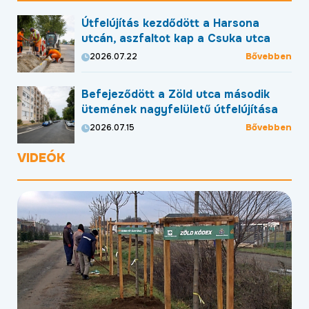
Útfelújítás kezdődött a Harsona
utcán, aszfaltot kap a Csuka utca
Bővebben
2026.07.22
Befejeződött a Zöld utca második
ütemének nagyfelületű útfelújítása
Bővebben
2026.07.15
VIDEÓK