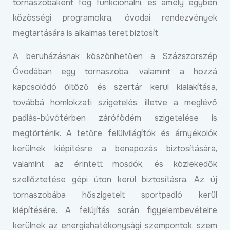
tornaszobaként fog funkcionálni, és amely egyben
közösségi programokra, óvodai rendezvények
megtartására is alkalmas teret biztosít.
A beruházásnak köszönhetően a Százszorszép
Óvodában egy tornaszoba, valamint a hozzá
kapcsolódó öltöző és szertár kerül kialakítása,
továbbá homlokzati szigetelés, illetve a meglévő
padlás-búvótérben zárófödém szigetelése is
megtörténik. A tetőre felülvilágítók és árnyékolók
kerülnek kiépítésre a benapozás biztosítására,
valamint az érintett mosdók, és közlekedők
szellőztetése gépi úton kerül biztosításra. Az új
tornaszobába hőszigetelt sportpadló kerül
kiépítésére. A felújítás során figyelembevételre
kerülnek az energiahatékonysági szempontok, szem