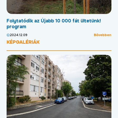
Folytatódik az Újabb 10 000 fát ültetünk!
Mo
program
kö
ben
Bővebben
2024.12.09
20
KÉPGALÉRIÁK