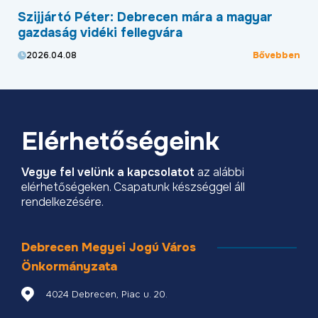
Szijjártó Péter: Debrecen mára a magyar
Új
,
gazdaság vidéki fellegvára
he
Bővebben
2026.04.08
2
ben
Elérhetőségeink
Vegye fel velünk a kapcsolatot
az alábbi
elérhetőségeken. Csapatunk készséggel áll
rendelkezésére.
Debrecen Megyei Jogú Város
Önkormányzata
4024 Debrecen, Piac u. 20.