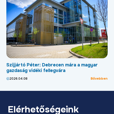
Szijjártó Péter: Debrecen mára a magyar
Új
,
gazdaság vidéki fellegvára
he
Bővebben
2026.04.08
2
ben
Elérhetőségeink