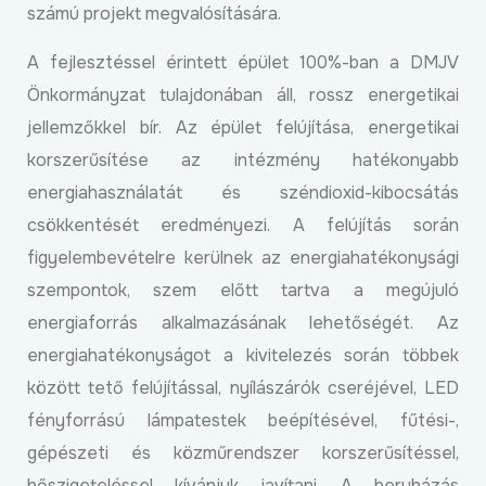
számú projekt megvalósítására.
A fejlesztéssel érintett épület 100%-ban a DMJV
Önkormányzat tulajdonában áll, rossz energetikai
jellemzőkkel bír. Az épület felújítása, energetikai
korszerűsítése az intézmény hatékonyabb
energiahasználatát és széndioxid-kibocsátás
csökkentését eredményezi. A felújítás során
figyelembevételre kerülnek az energiahatékonysági
szempontok, szem előtt tartva a megújuló
energiaforrás alkalmazásának lehetőségét. Az
energiahatékonyságot a kivitelezés során többek
között tető felújítással, nyílászárók cseréjével, LED
fényforrású lámpatestek beépítésével, fűtési-,
gépészeti és közműrendszer korszerűsítéssel,
hőszigeteléssel kívánjuk javítani. A beruházás