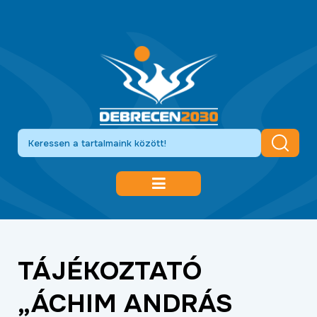
DEBRECEN 2030
GAZDASÁGFEJLESZTÉS
TÁJÉKOZTATÓ
KÖZLEKEDÉSFEJLESZTÉS
„ÁCHIM ANDRÁS
KULTÚRA