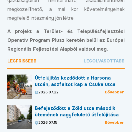
gazdaságosan fenntartható, akadálymentesen
megközelíthető, a mai kor követelményeinek
megfelelő intézmény jön létre.
A projekt a Terület- és Településfejlesztési
Operatív Program Plusz keretén belül az Európai
Regionális Fejlesztési Alapból valósul meg.
LEGFRISSEBB
LEGOLVASOTTABB
Útfelújítás kezdődött a Harsona
utcán, aszfaltot kap a Csuka utca
Bővebben
2026.07.22
Befejeződött a Zöld utca második
ütemének nagyfelületű útfelújítása
Bővebben
2026.07.15