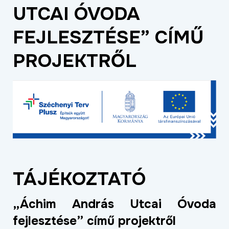
UTCAI ÓVODA
ÉLETMINŐSÉG
OKTATÁS
FEJLESZTÉSE” CÍMŰ
PROJEKTEK
PROJEKTRŐL
ÖSSZES PROJEKT
TÁJÉKOZTATÓ
„Áchim András Utcai Óvoda
fejlesztése” című projektről