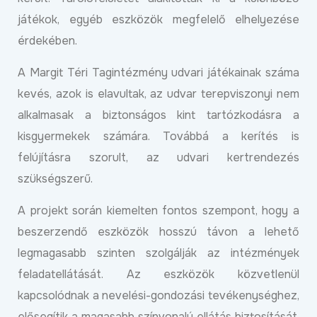
játékok, egyéb eszközök megfelelő elhelyezése
érdekében.
A Margit Téri Tagintézmény udvari játékainak száma
kevés, azok is elavultak, az udvar terepviszonyi nem
alkalmasak a biztonságos kint tartózkodásra a
kisgyermekek számára. Továbbá a kerítés is
felújításra szorult, az udvari kertrendezés
szükségszerű.
A projekt során kiemelten fontos szempont, hogy a
beszerzendő eszközök hosszú távon a lehető
legmagasabb szinten szolgálják az intézmények
feladatellátását. Az eszközök közvetlenül
kapcsolódnak a nevelési-gondozási tevékenységhez,
elősegítik a magasabb színvonalú ellátás biztosítását,