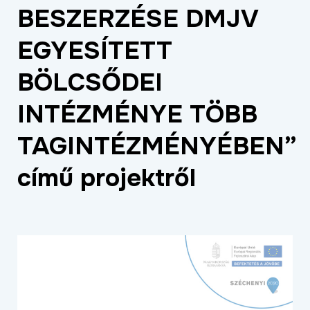
BESZERZÉSE DMJV
ÉLETMINŐSÉG
OKTATÁS
EGYESÍTETT
PROJEKTEK
BÖLCSŐDEI
ÖSSZES PROJEKT
INTÉZMÉNYE TÖBB
TAGINTÉZMÉNYÉBEN”
című projektről