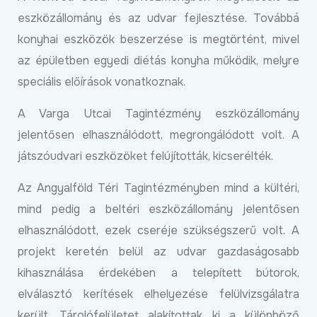
eszközállomány és az udvar fejlesztése. Továbbá
konyhai eszközök beszerzése is megtörtént, mivel
az épületben egyedi diétás konyha működik, melyre
speciális előírások vonatkoznak.
A Varga Utcai Tagintézmény eszközállomány
jelentősen elhasználódott, megrongálódott volt. A
játszóudvari eszközöket felújították, kicserélték.
Az Angyalföld Téri Tagintézményben mind a kültéri,
mind pedig a beltéri eszközállomány jelentősen
elhasználódott, ezek cseréje szükségszerű volt. A
projekt keretén belül az udvar gazdaságosabb
kihasználása érdekében a telepített bútorok,
elválasztó kerítések elhelyezése felülvizsgálatra
került. Tárolófelületet alakítottak ki a különböző