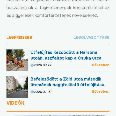
hozzájárulnak a tagintézmények korszerűsítéséhez
és a gyerekek komfortérzetének növeléséhez.
LEGFRISSEBB
LEGOLVASOTTABB
Útfelújítás kezdődött a Harsona
utcán, aszfaltot kap a Csuka utca
Bővebben
2026.07.22
Befejeződött a Zöld utca második
ütemének nagyfelületű útfelújítása
Bővebben
2026.07.15
VIDEÓK