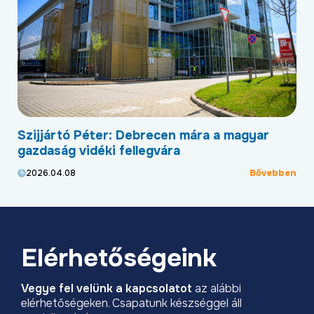
Szijjártó Péter: Debrecen mára a magyar
Új
,
gazdaság vidéki fellegvára
he
Bővebben
2026.04.08
2
ben
Elérhetőségeink
Vegye fel velünk a kapcsolatot
az alábbi
elérhetőségeken. Csapatunk készséggel áll