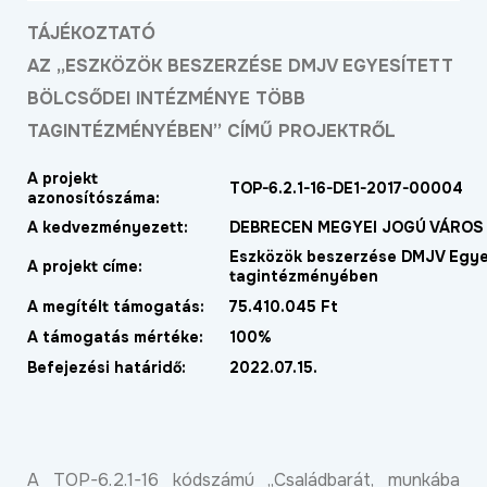
TÁJÉKOZTATÓ
AZ „ESZKÖZÖK BESZERZÉSE DMJV EGYESÍTETT
BÖLCSŐDEI INTÉZMÉNYE TÖBB
TAGINTÉZMÉNYÉBEN” CÍMŰ PROJEKTRŐL
A projekt
TOP-6.2.1-16-DE1-2017-00004
azonosítószáma:
A kedvezményezett:
DEBRECEN MEGYEI JOGÚ VÁRO
Eszközök beszerzése DMJV Egyes
A projekt címe:
tagintézményében
A megítélt támogatás:
75.410.045 Ft
A támogatás mértéke:
100%
Befejezési határidő:
2022.07.15.
A TOP-6.2.1-16 kódszámú „Családbarát, munkába