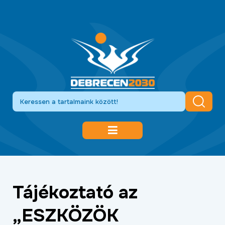
DEBRECEN 2030
GAZDASÁGFEJLESZTÉS
Tájékoztató az
KÖZLEKEDÉSFEJLESZTÉS
„ESZKÖZÖK
KULTÚRA