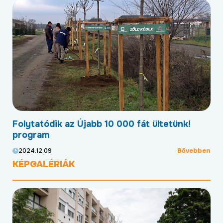
Folytatódik az Újabb 10 000 fát ültetünk!
Mo
program
kö
ben
Bővebben
2024.12.09
20
KÉPGALÉRIÁK