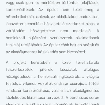
vagy csak igen kis mértékben történtek felújítások,
korszerűsítések. Az épület nem felelt meg a
hőtechnikai előírásoknak, az oldalfalakon, padozaton,
lábazaton semmiféle hőszigetelő szerkezet nincs, a
zárófödém hőszigetelése nem megfelelő. A
homlokzati nyílászáró szerkezetek alkalmatlanok
funkciójuk ellátására. Az épület több helyen beázik és
az akadálymentes közlekedés sem biztosított.
A projekt keretében a külső térelhatároló
falszerkezetek, pillérek, lábazatok utólagos
hőszigetelése, a homlokzati nyílászárók, a világító
testek, a villamos vezetékrendszer cseréje, a fűtési
rendszer korszerűsítése, valamint az akadálymentes
közlekedés kialakítása tervezett. A beruházás során
elemzésre kerül az okos közműórák beépítésének