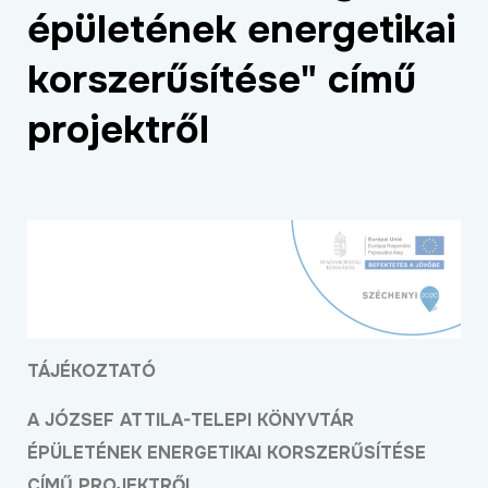
épületének energetikai
ÉLETMINŐSÉG
OKTATÁS
korszerűsítése" című
PROJEKTEK
projektről
ÖSSZES PROJEKT
TÁJÉKOZTATÓ
A JÓZSEF ATTILA-TELEPI KÖNYVTÁR
ÉPÜLETÉNEK ENERGETIKAI KORSZERŰSÍTÉSE
CÍMŰ PROJEKTRŐL