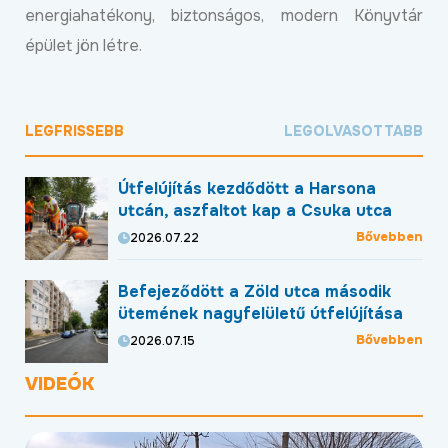
energiahatékony, biztonságos, modern Könyvtár
épület jön létre.
LEGFRISSEBB
LEGOLVASOTTABB
Útfelújítás kezdődött a Harsona
utcán, aszfaltot kap a Csuka utca
Bővebben
2026.07.22
Befejeződött a Zöld utca második
ütemének nagyfelületű útfelújítása
Bővebben
2026.07.15
VIDEÓK