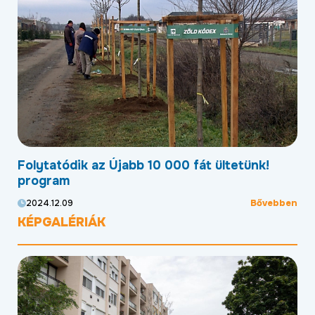
Folytatódik az Újabb 10 000 fát ültetünk!
Mo
program
kö
ben
Bővebben
2024.12.09
20
KÉPGALÉRIÁK