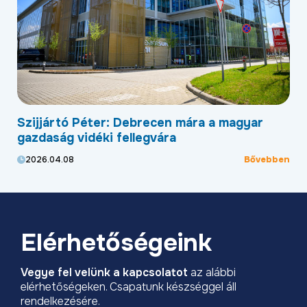
Szijjártó Péter: Debrecen mára a magyar
Új
,
gazdaság vidéki fellegvára
he
Bővebben
2026.04.08
2
ben
Elérhetőségeink
Vegye fel velünk a kapcsolatot
az alábbi
elérhetőségeken. Csapatunk készséggel áll
rendelkezésére.