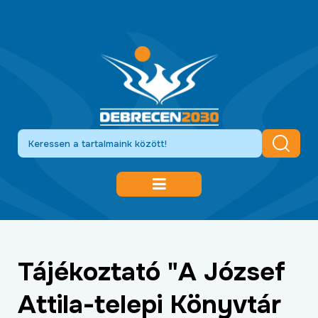
DEBRECEN 2030
GAZDASÁGFEJLESZTÉS
Tájékoztató "A József
KÖZLEKEDÉSFEJLESZTÉS
Attila-telepi Könyvtár
KULTÚRA