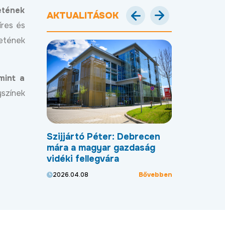
zetének
AKTUALITÁSOK
íres és
letének
mint a
yszínek
bővül a
Szijjártó Péter: Debrecen
Új programm
g: indul a
mára a magyar gazdaság
Debrecen a 
 üteme,
vidéki fellegvára
szektor kül
t az ipari
Bővebben
2026.04.08
2026.04.01
Bővebben