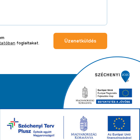
tem
Üzenetküldés
ztatóban
foglaltakat.