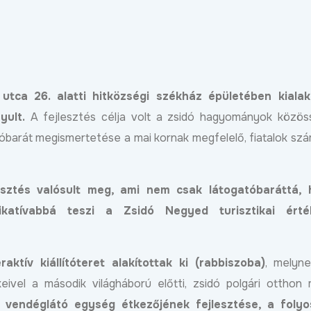
ebben
2025.03.07
 utca 26. alatti hitközségi székház épületében kialak
nyult.
A fejlesztés célja volt a zsidó hagyományok közös
óbarát megismertetése a mai kornak megfelelő, fiatalok szá
d,
láda:
ttak
lesztés valósult meg, ami nem csak látogatóbaráttá,
ebben
katívabbá teszi a Zsidó Negyed turisztikai érté
Egyik út váltja a másikat:
betonbiztosan halad
Útfelújítás kezdő
Debrecen fejlesztési
Harsona utcán, as
programja
eraktív kiállítóteret alakítottak ki (rabbiszoba)
, melyn
kap a Csuka utca
ivel a második világháború előtti, zsidó polgári otthon m
Bővebben
2026.06.01
2026.07.22
 vendéglátó egység étkezőjének fejlesztése, a folyo