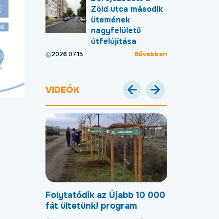
Zöld utca második
ütemének
nagyfelületű
útfelújítása
Bővebben
2026.07.15
VIDEÓK
Debreceni
Folytatódik az Újabb 10 000
Most már új
en
fát ültetünk! program
úton lehet 
Gohér és a 