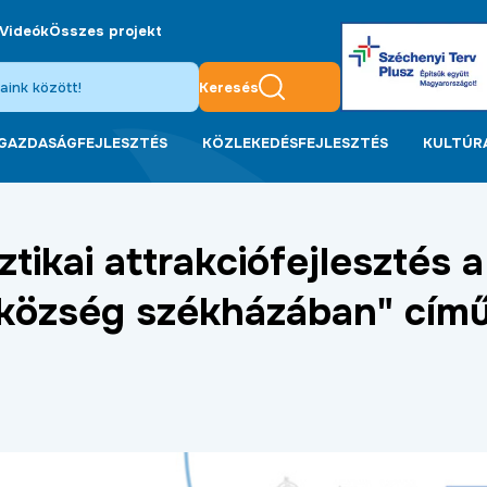
Videók
Összes projekt
Keresés
GAZDASÁGFEJLESZTÉS
KÖZLEKEDÉSFEJLESZTÉS
KULTÚR
ztikai attrakciófejlesztés a
tközség székházában" cím