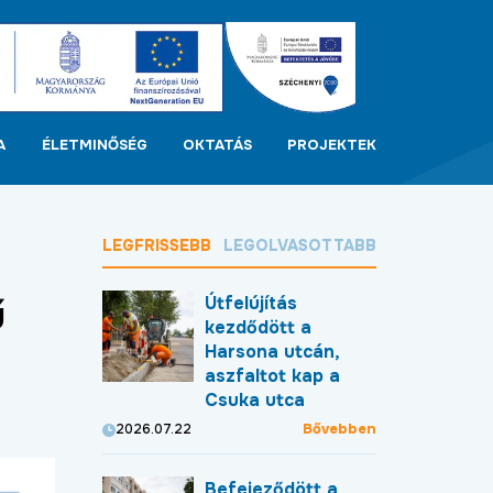
A
ÉLETMINŐSÉG
OKTATÁS
PROJEKTEK
LEGFRISSEBB
LEGOLVASOTTABB
ű
Útfelújítás
kezdődött a
Harsona utcán,
aszfaltot kap a
Csuka utca
Bővebben
2026.07.22
Befejeződött a