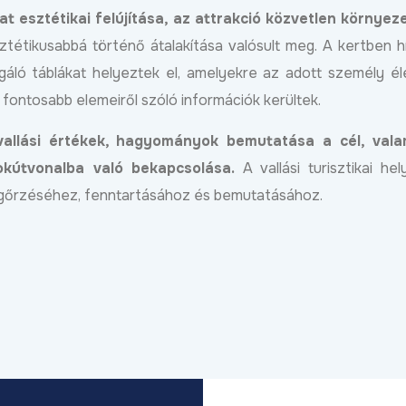
at esztétikai felújítása, az attrakció közvetlen környe
tétikusabbá történő átalakítása valósult meg. A kertben h
gáló táblákat helyeztek el, amelyekre az adott személy é
 fontosabb elemeiről szóló információk kerültek.
a vallási értékek, hagyományok bemutatása a cél, vala
dokútvonalba való bekapcsolása.
A vallási turisztikai hel
megőrzéséhez, fenntartásához és bemutatásához.
z EDC
Új gépjárműtároló
Robbanásszerűen 
csarnokkal bővült a Déli
debreceni gazdasá
ét
Gazdasági Övezet,
KKV Park második
folytatódik a KKV Park-
50 százalékkal nőt
ebben
program Debrecenben
termelés
Bővebben
2026.03.31
2026.04.09