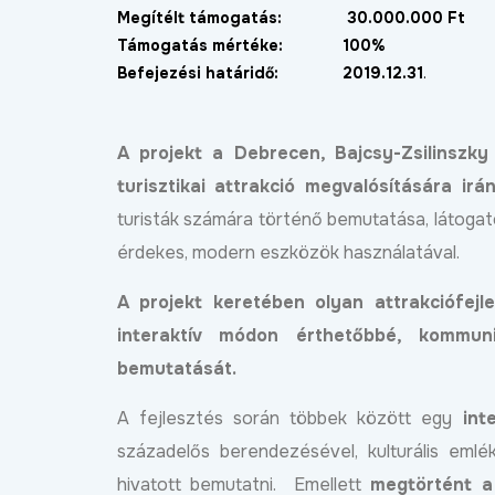
Bőv
2024.11.15
tcákban
Megítélt támogatás:
30.000.000 Ft
Támogatás mértéke:
100%
Bővebben
2024.11.28
Befejezési határidő:
2019.12.31
.
A projekt a Debrecen, Bajcsy-Zsilinszky
turisztikai attrakció megvalósítására irá
Négysávosítás, északi
turisták számára történő bemutatása, látogat
elkerülő, DKV-menetren
az utak állapota és ötlet
érdekes, modern eszközök használatával.
lakossági fórumot tarto
Józsán
A projekt keretében olyan attrakciófej
Bőv
2026.06.11
interaktív módon érthetőbbé, kommuni
bemutatását.
lkészült a Halastó utca új
urkolata
A fejlesztés során többek között egy
int
Bővebben
2026.06.18
századelős berendezésével, kulturális emléke
hivatott bemutatni. Emellett
megtörtént a