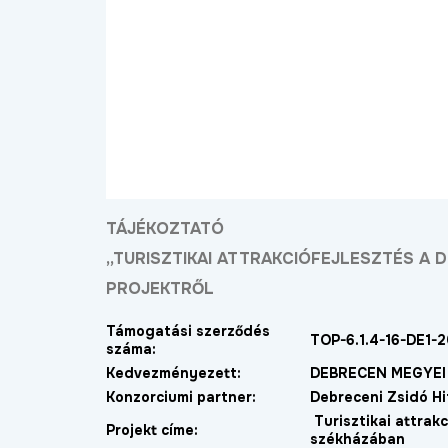
TÁJÉKOZTATÓ
„TURISZTIKAI ATTRAKCIÓFEJLESZTÉS A 
PROJEKTRŐL
Támogatási szerződés
TOP-6.1.4-16-DE1-
száma:
Kedvezményezett:
DEBRECEN MEGYE
Konzorciumi partner:
Debreceni Zsidó H
ost már új, aszfaltozott
Új bekötőutat kapott
ton lehet közlekedni a
Nagymacs
Turisztikai attrak
Projekt címe:
székházában
ohér és a Délibáb