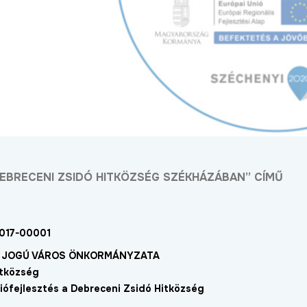
DEBRECENI ZSIDÓ HITKÖZSÉG SZÉKHÁZÁBAN” CÍMŰ
2017-00001
I JOGÚ VÁROS ÖNKORMÁNYZATA
itközség
Megújult a Barna utca
Új utat építenek 
déli városrészéb
ciófejlesztés a Debreceni Zsidó Hitközség
Bővebben
2024.11.07