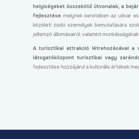
helyiségeket összekötő útvonalak, a bejár
fejlesztése
, melynek keretében az udvar esz
közéleti zsidó személyek bemutatására szol
jellemző állomásairól, valamint munkásságának
A turisztikai attrakció létrehozásával 
látogatóközpont turisztikai vagy zarán
fejlesztése hozzájárul a kulturális értékek 
Új programmal segíti a
Debrecen a helyi kkv-
szektor külpiacra lépés
Bőv
2026.04.01