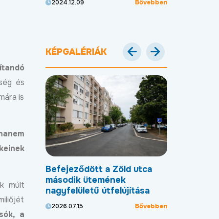
Bővebben
Bővebben
2024.12.09
utcákban
2024.11.28
KÉPGALÉRIÁK
ítandó
ség és
mára is
 hanem
keinek
dött a
Befejeződött a Zöld utca
Megújult a P
zfaltot
második ütemének
házának 1A
ek múlt
nagyfelületű útfelújítása
2026.07.13
iliőjét
Bővebben
Bővebben
2026.07.15
sók, a