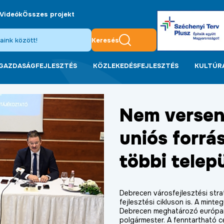
Videók
Összes projekt
Keresés
GAZDASÁGFEJLESZTÉS
KÖZLEKEDÉSFEJLESZTÉS
KULTÚR
Nem versen
uniós forrá
többi telep
Debrecen városfejlesztési strat
fejlesztési cikluson is. A mint
Debrecen meghatározó európai 
polgármester. A fenntartható 