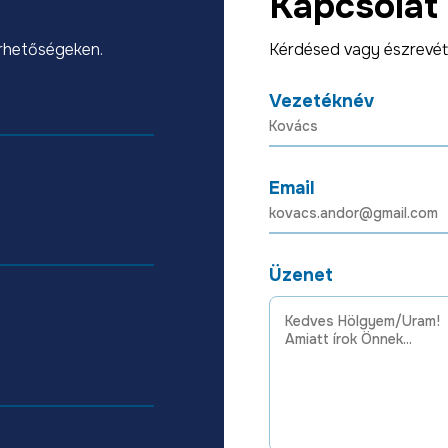
Kapcsolat
érhetőségeken.
Kérdésed vagy észrevét
Vezetéknév
Email
Üzenet