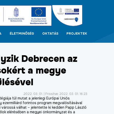
A
ÉLETMINŐSÉG
OKTATÁS
PROJEKTEK
yzik Debrecen az
sokért a megye
ülésével
2022. 03. 01. | Frissítve: 2022. 03. 01. 16:23
égiája túl mutat a jelenlegi Európai Uniós
egy ezermilliárd forintos program megvalósításával
várossá válhat – jelentette ki kedden Papp László
célok elérésében a megyei önkormányzat és a