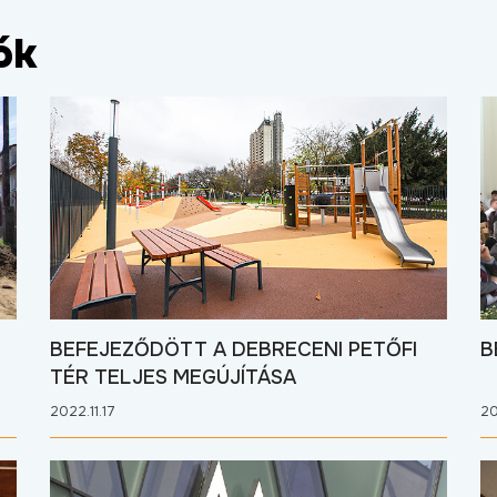
ók
BEFEJEZŐDÖTT A DEBRECENI PETŐFI
B
TÉR TELJES MEGÚJÍTÁSA
2022.11.17
20