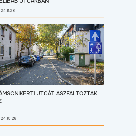
ÉLIBÁB UTCÁKBAN
24.11.28
ÁMSONIKERTI UTCÁT ASZFALTOZTAK
E
24.10.28