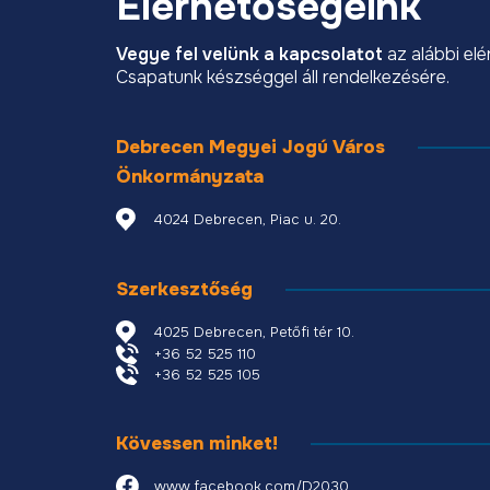
Elérhetőségeink
Vegye fel velünk a kapcsolatot
az alábbi el
Csapatunk készséggel áll rendelkezésére.
Debrecen Megyei Jogú Város
Önkormányzata
4024 Debrecen, Piac u. 20.
Szerkesztőség
4025 Debrecen, Petőfi tér 10.
+36 52 525 110
+36 52 525 105
Kövessen minket!
www.facebook.com/D2030