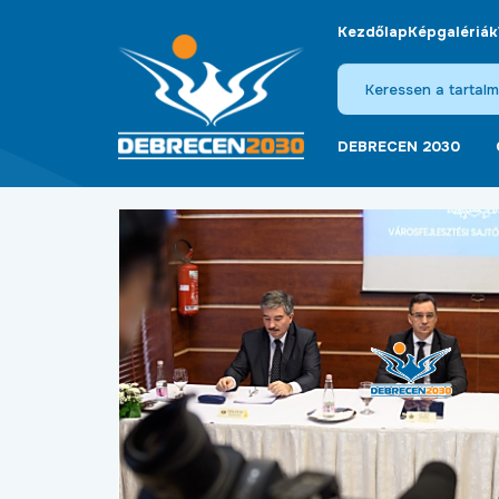
Kezdőlap
Képgalériák
DEBRECEN 2030
Video
Player