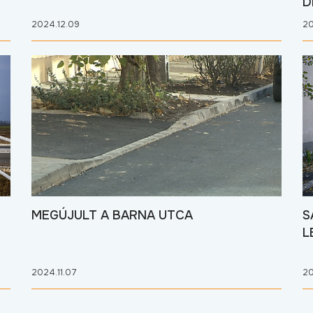
D
2024.12.09
20
MEGÚJULT A BARNA UTCA
S
L
2024.11.07
20