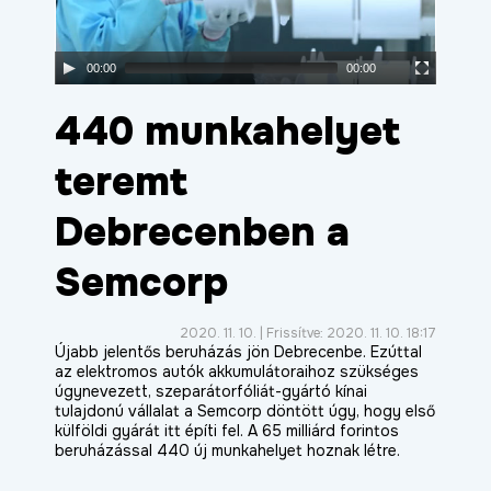
ÉLETMINŐSÉG
OKTATÁS
00:00
00:00
PROJEKTEK
440 munkahelyet
ÖSSZES PROJEKT
teremt
Debrecenben a
Semcorp
2020. 11. 10. | Frissítve: 2020. 11. 10. 18:17
Újabb jelentős beruházás jön Debrecenbe. Ezúttal
az elektromos autók akkumulátoraihoz szükséges
úgynevezett, szeparátorfóliát-gyártó kínai
tulajdonú vállalat a Semcorp döntött úgy, hogy első
külföldi gyárát itt építi fel. A 65 milliárd forintos
beruházással 440 új munkahelyet hoznak létre.