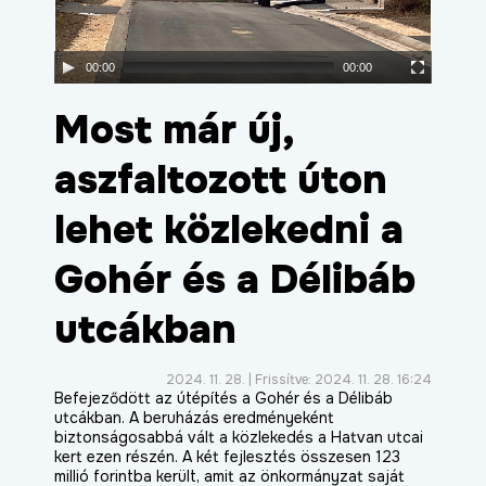
ÉLETMINŐSÉG
OKTATÁS
00:00
00:00
PROJEKTEK
Most már új,
ÖSSZES PROJEKT
aszfaltozott úton
lehet közlekedni a
Gohér és a Délibáb
utcákban
2024. 11. 28. | Frissítve: 2024. 11. 28. 16:24
Befejeződött az útépítés a Gohér és a Délibáb
utcákban. A beruházás eredményeként
biztonságosabbá vált a közlekedés a Hatvan utcai
kert ezen részén. A két fejlesztés összesen 123
millió forintba került, amit az önkormányzat saját