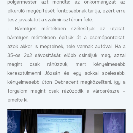
polgármester azt mondta: az önkormányzat az
elkerülő megépítését fontosabbnak tartja, ezért erre
tesz javaslatot a szakminisztérum felé.
- Bármilyen mértékben szélesítjük az utakat,
bármilyen mértékben építjük át a csomópontokat,
azok akkor is megtelnek, tele vannak autóval. Ha a
35-ös 2x2 sávosítását előbb csináljuk meg, azzal
megint csak ráhúzzuk, mert kényelmesebb
keresztülmenni Józsán és egy sokkal szélesebb,
kényelmesebb úton Debrecent megközelíteni, így a
forgalom megint csak rázúzódik a városrészre –
emelte ki.