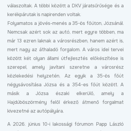
válaszoltak. A többi között a DKV járatsűrűsége és a
kerékpárutak is napirenden voltak.
Folyamatos a jövés-menés a 35-ös főúton, Józsánál.
Nemcsak azért sok az autó, mert egyre többen, ma
már 13 ezren laknak a városrészben, hanem azért is,
mert nagy az áthaladó forgalom. A város idei tervei
között két olyan állami útfejlesztés előkészítése is
szerepel, amely javítani szeretne a városrész
közlekedési helyzetén. Az egyik a 35-ös főút
négysávosítása Józsa és a 354-es főút között. A
másik a Józsa északi elkerülő, amely a
Hajdúböszörmény felől érkező átmenő forgalmat
kivezetné az autópályára.
A 2026. június 10-i lakossági fórumon Papp László