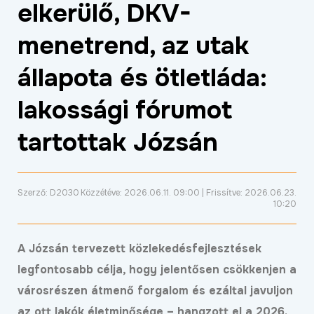
elkerülő, DKV-
ÉLETMINŐSÉG
menetrend, az utak
OKTATÁS
PROJEKTEK
állapota és ötletláda:
ÖSSZES PROJEKT
lakossági fórumot
tartottak Józsán
Szerző: D2030
Közzétéve: 2026.06.11. 09:00 | Frissítve: 2026.06.23.
10:20
A Józsán tervezett közlekedésfejlesztések
legfontosabb célja, hogy jelentősen csökkenjen a
városrészen átmenő forgalom és ezáltal javuljon
az ott lakók életminősége – hangzott el a 2026.