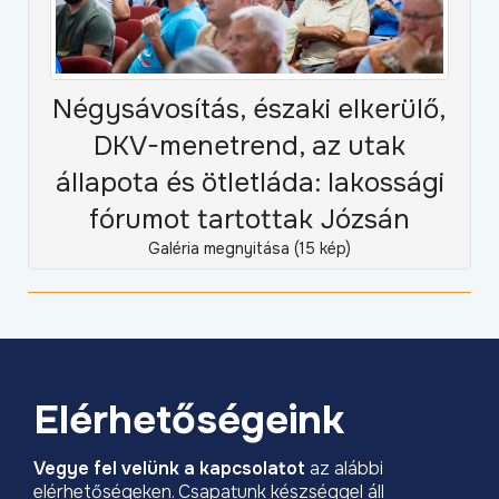
Négysávosítás, északi elkerülő,
DKV-menetrend, az utak
állapota és ötletláda: lakossági
fórumot tartottak Józsán
Galéria megnyitása (15 kép)
Elérhetőségeink
Vegye fel velünk a kapcsolatot
az alábbi
elérhetőségeken. Csapatunk készséggel áll