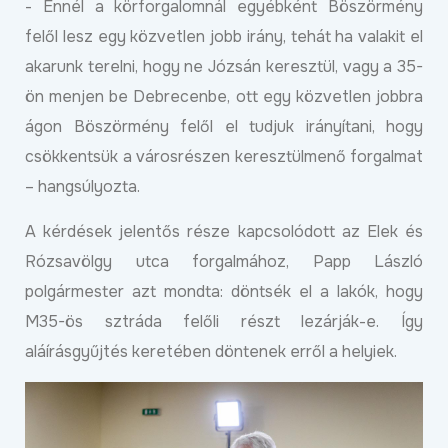
- Ennél a körforgalomnál egyébként Böszörmény
felől lesz egy közvetlen jobb irány, tehát ha valakit el
akarunk terelni, hogy ne Józsán keresztül, vagy a 35-
ön menjen be Debrecenbe, ott egy közvetlen jobbra
ágon Böszörmény felől el tudjuk irányítani, hogy
csökkentsük a városrészen keresztülmenő forgalmat
– hangsúlyozta.
A kérdések jelentős része kapcsolódott az Elek és
Rózsavölgy utca forgalmához, Papp László
polgármester azt mondta: döntsék el a lakók, hogy
M35-ös sztráda felőli részt lezárják-e. Így
aláírásgyűjtés keretében döntenek erről a helyiek.