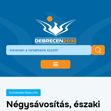
DEBRECEN 2030
GAZDASÁGFEJLESZTÉS
Közlekedésfejlesztés
KÖZLEKEDÉSFEJLESZTÉS
Négysávosítás, északi
KULTÚRA