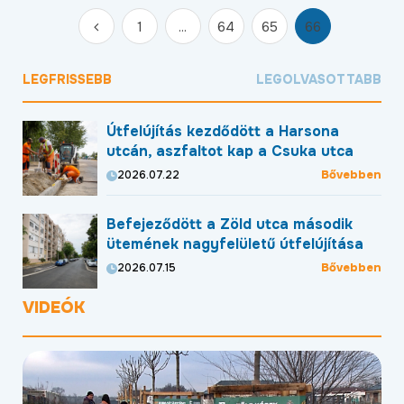
1
...
64
65
66
LEGFRISSEBB
LEGOLVASOTTABB
Útfelújítás kezdődött a Harsona
utcán, aszfaltot kap a Csuka utca
Bővebben
2026.07.22
Befejeződött a Zöld utca második
ütemének nagyfelületű útfelújítása
Bővebben
2026.07.15
VIDEÓK