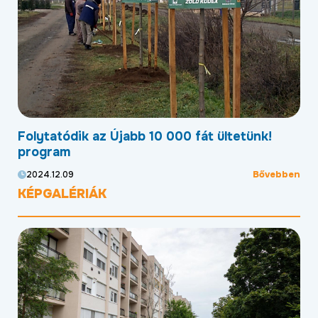
Folytatódik az Újabb 10 000 fát ültetünk!
Mo
program
kö
ben
Bővebben
2024.12.09
20
KÉPGALÉRIÁK