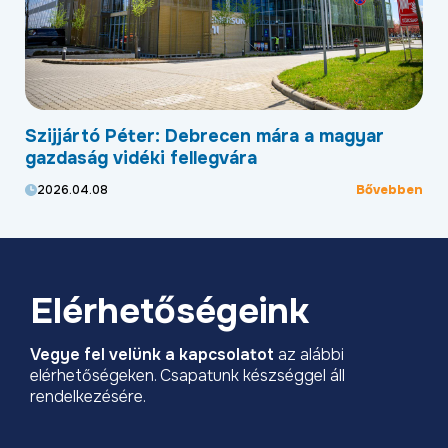
Szijjártó Péter: Debrecen mára a magyar
Új
,
gazdaság vidéki fellegvára
he
Bővebben
2026.04.08
2
ben
Elérhetőségeink
Vegye fel velünk a kapcsolatot
az alábbi
elérhetőségeken. Csapatunk készséggel áll
rendelkezésére.