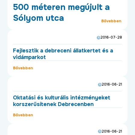
ÉLETMINŐSÉG
500 méteren megújult a
Sólyom utca
OKTATÁS
Bővebben
PROJEKTEK
2016-07-28
ÖSSZES PROJEKT
Fejlesztik a debreceni állatkertet és a
vidámparkot
Bővebben
2016-06-21
Oktatási és kulturális intézményeket
korszerűsítenek Debrecenben
Bővebben
2016-06-21